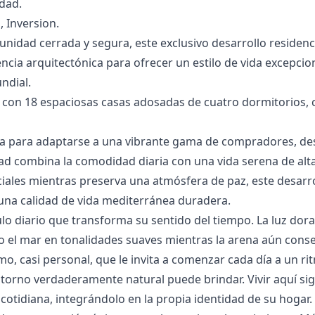
idad.
a, ‌Inversion.
nidad cerrada y segura, este exclusivo desarrollo residenc
encia arquitectónica para ofrecer un estilo de vida excepcio
ndial.
a con 18 espaciosas casas adosadas de cuatro dormitorios,
a para adaptarse a una vibrante gama de compradores, des
d combina la comodidad diaria con una vida serena ‌de ‌alta 
iales ‌mientras ‌preserva una atmósfera ‌de ‌paz, ‌este ‌desar
una ‌calidad ‌de ‌vida ‌mediterránea ‌duradera.
ulo diario que transforma su sentido del tiempo. La luz d
 el mar en tonalidades suaves mientras la arena aún conser
o, casi personal, que le invita a comenzar cada día a un r
torno verdaderamente natural puede brindar. Vivir aquí sign
 cotidiana, integrándolo en la propia identidad de su hogar.