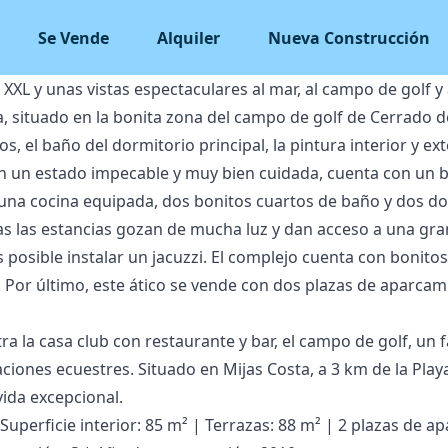
Se Vende
Alquiler
Nueva Construcción
 XXL y unas vistas espectaculares al mar, al campo de golf y
ta, situado en la bonita zona del campo de golf de Cerrado 
s, el baño del dormitorio principal, la pintura interior y exte
en un estado impecable y muy bien cuidada, cuenta con un b
 una cocina equipada, dos bonitos cuartos de baño y dos d
 las estancias gozan de mucha luz y dan acceso a una gran
s posible instalar un jacuzzi. El complejo cuenta con bonitos
 Por último, este ático se vende con dos plazas de aparcami
a la casa club con restaurante y bar, el campo de golf, un f
aciones ecuestres. Situado en Mijas Costa, a 3 km de la Play
vida excepcional.
Superficie interior: 85 m² | Terrazas: 88 m² | 2 plazas de a