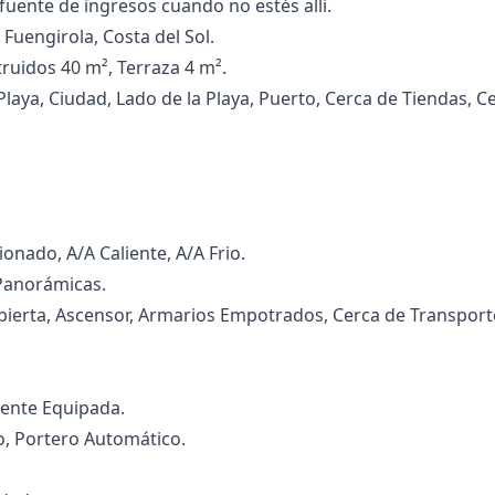
fuente de ingresos cuando no estés allí.
Fuengirola, Costa del Sol.
ruidos 40 m², Terraza 4 m².
Playa, Ciudad, Lado de la Playa, Puerto, Cerca de Tiendas, C
ionado, A/A Caliente, A/A Frio.
 Panorámicas.
bierta, Ascensor, Armarios Empotrados, Cerca de ‌Transporte, 
lmente Equipada.
o, ‌Portero ‌Automático.