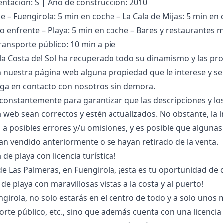
entación: S | Año de construcción: 2010
 – Fuengirola: 5 min en coche – La Cala de Mijas: 5 min en 
o enfrente – Playa: 5 min en coche – Bares y restaurantes m
ransporte público: 10 min a pie
 la Costa del Sol ha recuperado todo su dinamismo y las pr
 nuestra página web alguna propiedad que le interese y se 
a en contacto con nosotros sin demora.
constantemente para garantizar que las descripciones y los
 web sean correctos y estén actualizados. No obstante, la
‌a ‌posibles ‌errores ‌y/u omisiones, y es posible ‌que ‌alguna
an vendido anteriormente ‌o ‌se ‌hayan ‌retirado ‌de ‌la ‌venta.
de playa con licencia turística!
de Las Palmeras, en Fuengirola, ¡esta es tu oportunidad de
e playa con maravillosas vistas a la costa y al puerto!
ngirola, no solo estarás en el centro de todo y a solo unos 
rte público, etc., sino que además cuenta con una licencia d