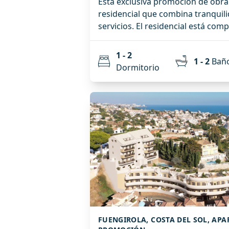
Esta exclusiva promoción de obra
residencial que combina tranquili
servicios. El residencial está compuesto por tan solo 10
viviendas plurifamiliares de 1 y 2
para ofrecer confort, funcionalida
1 - 2
1 - 2
Bañ
moderno. Destacan sus bajos con amplias terrazas y los
Dormitorio
áticos dúplex con solárium privado
del excelente clima. Además, existe la posibilidad de
adquirir plazas de aparcamiento y trastero
contará con una sala de usos múlt
decidido por la comunidad antes 
adaptarse como espacio de cowor
espacio de bienestar u otros
FUENGIROLA, COSTA DEL SOL, AP