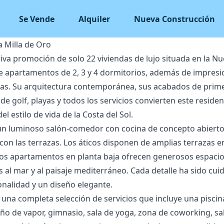
Se Vende
Alquiler
Nueva Construcción
 Milla de Oro
iva promoción de solo 22 viviendas de lujo situada en la Nu
e apartamentos de 2, 3 y 4 dormitorios, además de impresi
cas. Su arquitectura contemporánea, sus acabados de prime
e golf, playas y todos los servicios convierten este reside
el estilo de vida de la Costa del Sol.
un luminoso salón-comedor con cocina de concepto abierto
con las terrazas. Los áticos disponen de amplias terrazas e
 Los apartamentos en planta baja ofrecen generosos espacio
as al mar y al paisaje mediterráneo. Cada detalle ha sido 
onalidad y un diseño elegante.
 una completa selección de servicios que incluye una piscina 
baño de vapor, gimnasio, sala de yoga, zona de coworking, sa