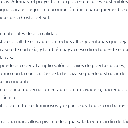
 horas. Además, el proyecto incorpora soluciones sostenibl
 ‌agua ‌para el riego. Una promoción ‌única ‌para ‌quienes busca
s ‌de ‌la ‌Costa ‌del ‌Sol.
 materiales de alta calidad.
stuoso hall de entrada con techos altos y ventanas que dej
 aseo de cortesía, y también hay acceso directo desde el gar
la casa.
 puede acceder al amplio salón a través de puertas dobles, o
como con la cocina. Desde la terraza se puede disfrutar de u
a circundante.
na cocina moderna conectada con un lavadero, haciendo que
ráctica.
uatro dormitorios luminosos y espaciosos, todos con baños 
tra una maravillosa piscina de agua salada y un jardín de f