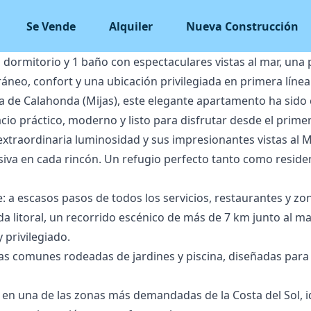
Se Vende
Alquiler
Nueva Construcción
 dormitorio y 1 baño con espectaculares vistas al mar, una
eo, confort y una ubicación privilegiada en primera línea
na de Calahonda (Mijas), este elegante apartamento ha si
io práctico, moderno y listo para disfrutar desde el primer
 extraordinaria luminosidad y sus impresionantes vistas al
usiva en cada rincón. Un refugio perfecto tanto como resid
: a escasos pasos de todos los servicios, restaurantes y zo
da litoral, un recorrido escénico de más de 7 km junto al ma
y privilegiado.
s comunes rodeadas de jardines y piscina, diseñadas para e
en ‌una ‌de las zonas más demandadas ‌de ‌la ‌Costa del Sol, ‌i