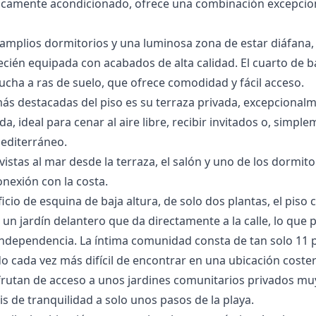
ficamente acondicionado, ofrece una combinación excepcion
 amplios dormitorios y una luminosa zona de estar diáfan
cién equipada con acabados de alta calidad. El cuarto de
cha a ras de suelo, que ofrece comodidad y fácil acceso.
 más destacadas del piso es su terraza privada, excepcional
 ideal para cenar al aire libre, recibir invitados o, simple
mediterráneo.
istas al mar desde la terraza, el salón y uno de los dormito
nexión con la costa.
icio de esquina de baja altura, de solo dos plantas, el piso
 un jardín delantero que da directamente a la calle, lo que 
ndependencia. La íntima comunidad consta de tan solo 11 p
o cada vez más difícil de encontrar en una ubicación costera
frutan de acceso a unos jardines comunitarios privados mu
is de tranquilidad a solo unos pasos de la playa.