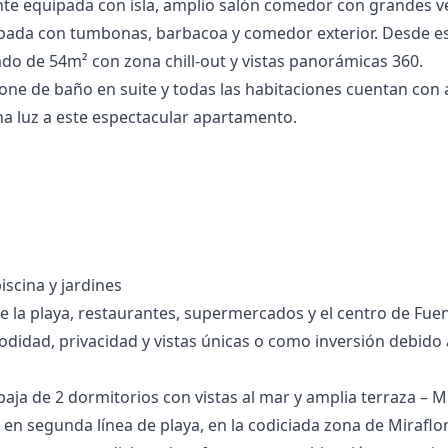
te equipada con isla, amplio salón comedor con grandes ve
pada con tumbonas, barbacoa y comedor exterior. Desde es
do de 54m² con zona chill-out y vistas panorámicas 360.
spone de baño en suite y todas las habitaciones cuentan co
a luz a este espectacular apartamento.
scina y jardines
 la playa, restaurantes, ‌supermercados ‌y ‌el ‌centro ‌de Fue
modidad, ‌privacidad ‌y vistas ‌únicas o como ‌inversión ‌debido ‌a
baja de 2 dormitorios con vistas al mar y amplia terraza – M
en segunda línea de playa, en la codiciada zona de Miraflor