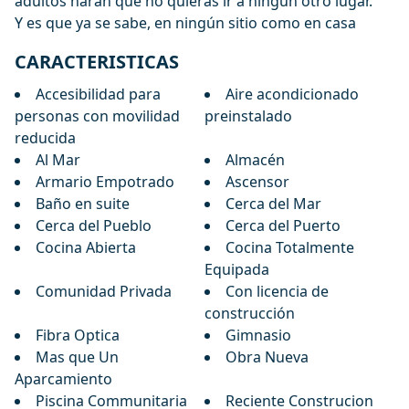
adultos harán que no quieras ir a ningún otro lugar.
Y es que ya se sabe, en ningún sitio como en casa
CARACTERISTICAS
Accesibilidad para
Aire acondicionado
personas con movilidad
preinstalado
reducida
Al Mar
Almacén
Armario Empotrado
Ascensor
Baño en suite
Cerca del Mar
Cerca del Pueblo
Cerca del Puerto
Cocina Abierta
Cocina Totalmente
Equipada
Comunidad Privada
Con licencia de
construcción
Fibra Optica
Gimnasio
Mas que Un
Obra Nueva
Aparcamiento
Piscina Communitaria
Reciente Construcion