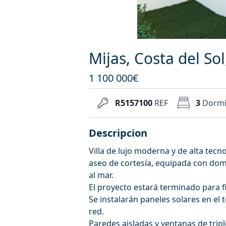
Mijas, Costa del S
1 100 000€
R5157100
REF
3
Dormi
Descripcion
Villa de lujo moderna y de alta tecn
aseo de cortesía, equipada con domót
al mar.
El proyecto estará terminado para f
Se instalarán paneles solares en el
red.
Paredes aisladas y ventanas de tripl