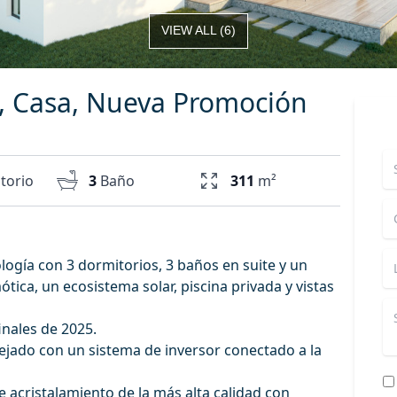
VIEW ALL
(
6
)
ol, Casa, Nueva Promoción
torio
3
Baño
311
m²
ología con 3 dormitorios, 3 baños en suite y un
ica, un ecosistema solar, piscina privada y vistas
inales de 2025.
 tejado con un sistema de inversor conectado a la
e acristalamiento de la más alta calidad con