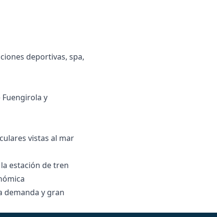
aciones deportivas, spa,
 Fuengirola y
ulares vistas al mar
 ‌estación ‌de ‌tren
onómica
a ‌demanda ‌y ‌gran