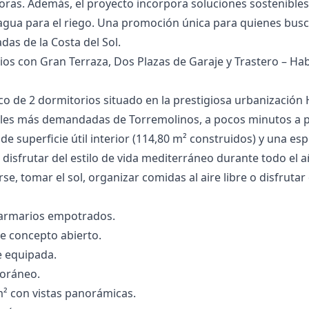
 horas. Además, el proyecto incorpora soluciones sostenibl
 ‌agua ‌para el riego. Una promoción ‌única ‌para ‌quienes busca
s ‌de ‌la ‌Costa ‌del ‌Sol.
ios con Gran Terraza, Dos Plazas de Garaje y Trastero – Hab
co de 2 dormitorios situado en la prestigiosa urbanización 
ales más demandadas de Torremolinos, a pocos minutos a pi
de superficie útil interior (114,80 m² construidos) y una es
 disfrutar del estilo de vida mediterráneo durante todo el 
rse, tomar el sol, organizar comidas al aire libre o disfrutar 
 armarios empotrados.
 concepto abierto.
 equipada.
oráneo.
m² con vistas panorámicas.