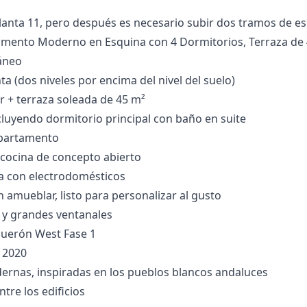
nta ‌11, ‌pero ‌después es ‌necesario subir dos ‌tramos ‌de ‌escal
mento Moderno en Esquina con 4 Dormitorios, Terraza de 4
áneo
a (dos niveles por encima del nivel del suelo)
or + terraza soleada de 45 m²
cluyendo dormitorio principal con baño en suite
apartamento
cocina de concepto abierto
a con electrodomésticos
 amueblar, listo para personalizar al gusto
y grandes ventanales
guerón West Fase 1
 2020
ernas, inspiradas en los pueblos blancos andaluces
tre los edificios