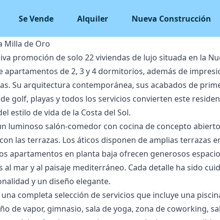
Se Vende
Alquiler
Nueva Construcción
 Milla de Oro
iva promoción de solo 22 viviendas de lujo situada en la Nu
e apartamentos de 2, 3 y 4 dormitorios, además de impresi
cas. Su arquitectura contemporánea, sus acabados de prime
e golf, playas y todos los servicios convierten este reside
el estilo de vida de la Costa del Sol.
un luminoso salón-comedor con cocina de concepto abierto
con las terrazas. Los áticos disponen de amplias terrazas e
 Los apartamentos en planta baja ofrecen generosos espacio
as al mar y al paisaje mediterráneo. Cada detalle ha sido 
onalidad y un diseño elegante.
 una completa selección de servicios que incluye una piscina 
baño de vapor, gimnasio, sala de yoga, zona de coworking, sa