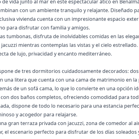
o de vida junto al mar en este espectacular ático en Benal
ombinan con un ambiente tranquilo y relajante. Diseñado p
xclusiva vivienda cuenta con un impresionante espacio exter
o para disfrutar con familia y amigos.
odas tumbonas, disfruta de inolvidables comidas en las eleg
 jacuzzi mientras contemplas las vistas y el cielo estrellado
cta de lujo, privacidad y encanto mediterráneo.
ispone de tres dormitorios cuidadosamente decorados: d
n una litera que cuenta con una cama de matrimonio en la 
además de un sofá cama, lo que lo convierte en una opción id
a con dos baños completos, ofreciendo comodidad para tod
ada, dispone de todo lo necesario para una estancia perfec
minoso y acogedor para relajarse.
una gran terraza privada con jacuzzi, zona de comedor al ai
 el escenario perfecto para disfrutar de los ‌días ‌soleados ‌y