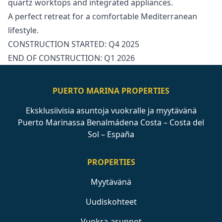
‌quartz ‌worktops and integrated ‌appliances.
A ‌perfect ‌retreat ‌for a ‌comfortable Mediterranean
lifestyle.
CONSTRUCTION ‌STARTED: ‌Q4 ‌2025
END ‌OF ‌CONSTRUCTION: ‌Q1 ‌2026
PUERTO MARINA PROPERTIES
Eksklusiivisia asuntoja vuokralle ja myytävänä
Puerto Marinassa Benalmádena Costa – Costa del
Sol – España
PROPERTIES
Myytävänä
Uudiskohteet
Vuokra-asunnot