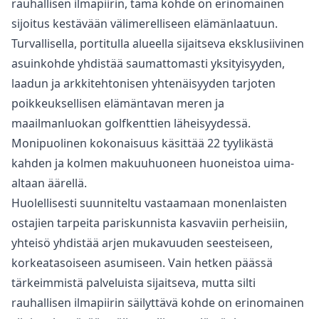
‌rauhallisen ilmapiirin, tämä ‌kohde ‌on ‌erinomainen
‌sijoitus ‌kestävään ‌välimerelliseen ‌elämänlaatuun.
Turvallisella, portitulla alueella sijaitseva eksklusiivinen
asuinkohde yhdistää saumattomasti yksityisyyden,
laadun ja arkkitehtonisen yhtenäisyyden tarjoten
poikkeuksellisen elämäntavan meren ja
maailmanluokan golfkenttien läheisyydessä.
Monipuolinen kokonaisuus käsittää 22 tyylikästä
kahden ja kolmen makuuhuoneen huoneistoa uima-
altaan äärellä.
Huolellisesti suunniteltu vastaamaan monenlaisten
ostajien ‌tarpeita ‌pariskunnista ‌kasvaviin ‌perheisiin,
‌yhteisö yhdistää arjen mukavuuden seesteiseen,
‌korkeatasoiseen ‌asumiseen. ‌Vain hetken päässä
‌tärkeimmistä ‌palveluista ‌sijaitseva, ‌mutta silti
‌rauhallisen ilmapiirin säilyttävä ‌kohde ‌on ‌erinomainen