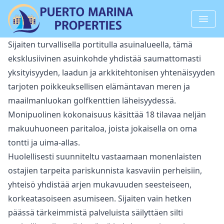
Sijaiten turvallisella portitulla asuinalueella, tämä
eksklusiivinen asuinkohde yhdistää saumattomasti
yksityisyyden, laadun ja arkkitehtonisen yhtenäisyyden
tarjoten poikkeuksellisen elämäntavan meren ja
maailmanluokan golfkenttien läheisyydessä.
Monipuolinen kokonaisuus käsittää 18 tilavaa neljän
makuuhuoneen paritaloa, joista jokaisella on oma
tontti ja uima-allas.
Huolellisesti suunniteltu vastaamaan monenlaisten
ostajien ‌tarpeita ‌pariskunnista ‌kasvaviin ‌perheisiin,
‌yhteisö yhdistää arjen mukavuuden seesteiseen,
‌korkeatasoiseen ‌asumiseen. ‌Sijaiten vain hetken
‌päässä ‌tärkeimmistä ‌palveluista ‌säilyttäen silti