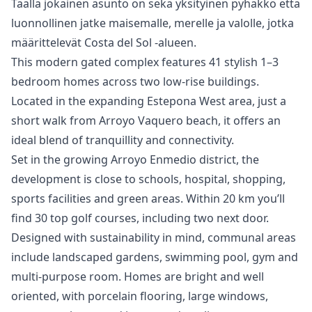
‌Täällä ‌jokainen ‌asunto on sekä ‌yksityinen ‌pyhäkkö ‌että
‌luonnollinen jatke ‌maisemalle, merelle ja ‌valolle, ‌jotka
‌määrittelevät ‌Costa ‌del ‌Sol ‌-alueen.
This modern gated complex features 41 stylish 1–3
bedroom homes across two low-rise buildings.
Located in the expanding Estepona West area, just a
short walk from Arroyo Vaquero beach, it offers an
ideal blend of tranquillity and connectivity.
Set in the growing Arroyo Enmedio district, the
development is close to schools, hospital, shopping,
sports facilities and green areas. Within 20 km you’ll
find 30 top golf courses, including two next door.
Designed with sustainability in mind, communal areas
include landscaped gardens, swimming pool, gym and
multi-purpose room. Homes ‌are ‌bright ‌and ‌well
‌oriented, with porcelain flooring, large ‌windows,