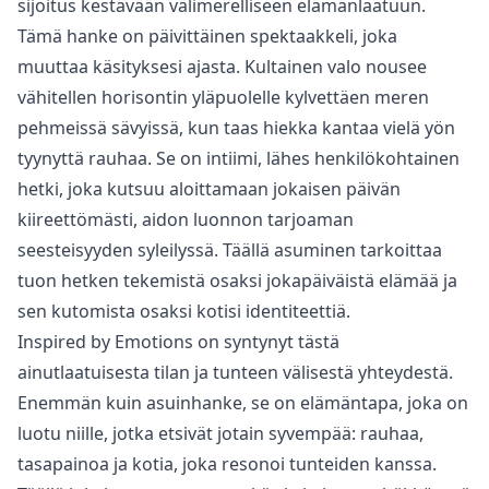
‌sijoitus ‌kestävään ‌välimerelliseen ‌elämänlaatuun.
Tämä hanke on päivittäinen spektaakkeli, joka
muuttaa käsityksesi ajasta. Kultainen valo nousee
vähitellen horisontin yläpuolelle kylvettäen meren
pehmeissä sävyissä, kun taas hiekka kantaa vielä yön
tyynyttä rauhaa. Se on intiimi, lähes henkilökohtainen
hetki, joka kutsuu aloittamaan jokaisen päivän
kiireettömästi, aidon luonnon tarjoaman
seesteisyyden syleilyssä. Täällä asuminen tarkoittaa
tuon hetken tekemistä osaksi jokapäiväistä elämää ja
sen kutomista osaksi kotisi identiteettiä.
Inspired by Emotions on syntynyt tästä
ainutlaatuisesta tilan ja tunteen välisestä yhteydestä.
Enemmän kuin asuinhanke, se on elämäntapa, joka on
luotu niille, jotka etsivät jotain ‌syvempää: ‌rauhaa,
‌tasapainoa ‌ja ‌kotia, joka resonoi tunteiden kanssa.