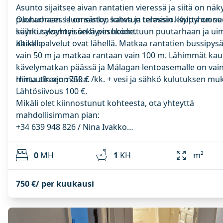
Asunto sijaitsee aivan rantatien vieressä ja siitä on nä
puutarhaan. Huoneiston katetun terassin kautta on su
Olohuoneessa on sänky, sohva ja televisio. Kylpyhuon
käynti taloyhteisön hyvin hoidettuun puutarhaan ja ui
suihkusyvennys sekä pesukone.
altaalle.
Kaikki palvelut ovat lähellä. Matkaa rantatien bussipysä
vain 50 m ja matkaa rantaan vain 100 m. Lähimmät kau
kävelymatkan päässä ja Málagan lentoasemalle on vain
minuutin ajomatka.
Hinta alkaen : 750 € /kk. + vesi ja sähkö kulutuksen mu
Lähtösiivous 100 €.
Mikäli olet kiinnostunut kohteesta, ota yhteyttä
mahdollisimman pian:
+34 639 948 826 / Nina Ivakko
info@elponiente.com
0
MH
1
KH
m²
750 €/ per kuukausi