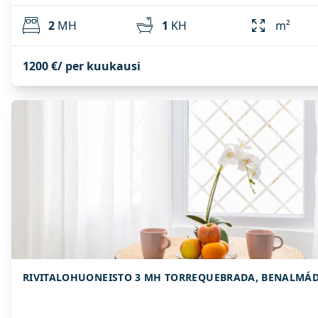
2
MH
1
KH
m²
1200 €/ per kuukausi
RIVITALOHUONEISTO 3 MH TORREQUEBRADA, BENALMÁ