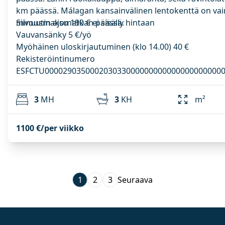
km päässä. Málagan kansainvälinen lentokenttä on vai
minuutin ajomatkan päässä.
Siivousmaksu 190 € ei sisälly hintaan
Vauvansänky 5 €/yö
Myöhäinen uloskirjautuminen (klo 14.00) 40 €
Rekisteröintinumero
ESFCTU000029035000203033000000000000000000000
3
MH
3
KH
m²
1100 €/per viikko
1
2
3
Seuraava