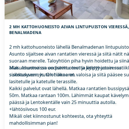
2 MH KATTOHUONEISTO AIVAN LINTUPUISTON VIERESSÄ
BENALMADENA
2 mh kattohuoneisto lähellä Benalmadenan lintupuisto
Asunto sijaitsee aivan rantatien vieressä ja siitä nätit n
suoraan merelle. Taloyhtiön piha hyvin hoidettu ja siin
allas. Asuntoa on uudistettu mutta jätetty jotain rustiik
Makuuhuoneissa on parivuoteet ja kylpyhuoneessa
sisustukseen, kuten tiilikaaret.
suihkusyvennys. Olohuone on valoisa ja siitä pääsee s
lasitetulle ja katetulle terassille.
Kaikki palvelut ovat lähellä. Matkaa rantatien bussipysä
50m. Matkaa rantaan 100m. Lähimmät kaupat kävelym
päässä ja Lentokentälle vain 25 minuuttia autolla.
+lähtösiivous 100 eur.
Mikäli olet kiinnostunut kohteesta, ota yhteyttä
mahdollisimman pian!