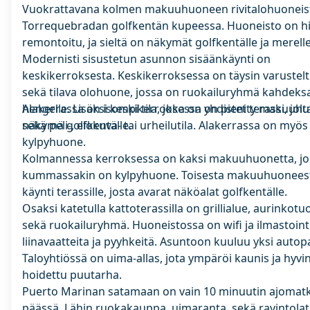
Vuokrattavana kolmen makuuhuoneen rivitalohuoneis
Torrequebradan golfkentän kupeessa. Huoneisto on hil
remontoitu, ja sieltä on näkymät golfkentälle ja merelle
Modernisti sisustetun asunnon sisäänkäynti on
keskikerroksesta. Keskikerroksessa on täysin varustelt
sekä tilava olohuone, jossa on ruokailuryhmä kahdeksa
hengelle. Lisäksi keskikerroksessa on pieni terassi, jolt
Alakerrassa on isompi tila, joka on yhdistetty makuuh
näkymä golfkentälle.
sekä peli-, elokuva- tai urheilutila. Alakerrassa on myös
kylpyhuone.
Kolmannessa kerroksessa on kaksi makuuhuonetta, jo
kummassakin on kylpyhuone. Toisesta makuuhuonees
käynti terassille, josta avarat näköalat golfkentälle.
Osaksi katetulla kattoterassilla on grillialue, aurinkotu
sekä ruokailuryhmä. Huoneistossa on wifi ja ilmastoint
liinavaatteita ja pyyhkeitä. Asuntoon kuuluu yksi autop
Taloyhtiössä on uima-allas, jota ympäröi kaunis ja hyvi
hoidettu puutarha.
Puerto Marinan satamaan on vain 10 minuutin ajomat
päässä. Lähin ruokakauppa, uimaranta, sekä ravintolat