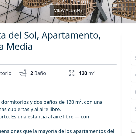
VIEW ALL
(
34
)
 del Sol, Apartamento,
a Media
torio
2
Baño
120
m²
dormitorios y dos baños de 120 m², con una
s cubiertas y al aire libre.
to. Es una estancia al aire libre — con
dimensiones que la mayoría de los apartamentos del