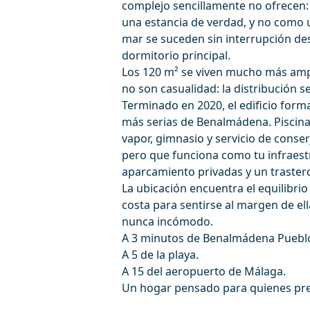
complejo sencillamente no ofrecen
una estancia de verdad, y no como u
mar se suceden sin interrupción des
dormitorio principal.
Los 120 m² se viven mucho más ampli
no son casualidad: la distribución s
Terminado en 2020, el edificio form
más serias de Benalmádena. Piscina 
vapor, gimnasio y servicio de conserj
pero que funciona como tu infraestr
aparcamiento privadas y un traster
La ubicación encuentra el equilibrio
costa para sentirse al margen de el
‌nunca ‌incómodo.
A ‌3 ‌minutos de Benalmádena Puebl
A 5 ‌de ‌la ‌playa.
A 15 del ‌aeropuerto ‌de ‌Málaga.
Un ‌hogar pensado ‌para ‌quienes prefie