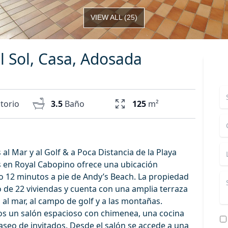
VIEW ALL
(
25
)
l Sol, Casa, Adosada
torio
3.5
Baño
125
m²
l Mar y al Golf & a Poca Distancia de la Playa
 en Royal Cabopino ofrece una ubicación
solo 12 minutos a pie de Andy’s Beach. La propiedad
 de 22 viviendas y cuenta con una amplia terraza
 al mar, al campo de golf y a las montañas.
os un salón espacioso con chimenea, una cocina
seo de invitados. Desde el salón se accede a una