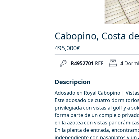
Cabopino, Costa de
495,000€
R4952701
REF
4
Dormi
Descripcion
Adosado en Royal Cabopino | Vistas a
Este adosado de cuatro dormitorios
privilegiada con vistas al golf y a 
forma parte de un complejo privado
en la azotea con vistas panorámicas
En la planta de entrada, encontram
independiente con pasaplatos y un a