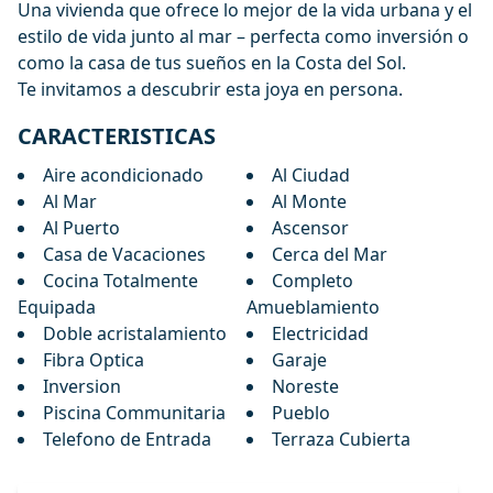
Una vivienda que ofrece lo mejor de la vida urbana y el
estilo de vida junto al mar – perfecta como inversión o
como la casa de tus sueños en la Costa del Sol.
Te invitamos a descubrir esta joya en persona.
CARACTERISTICAS
Aire acondicionado
Al Ciudad
Al Mar
Al Monte
Al Puerto
Ascensor
Casa de Vacaciones
Cerca del Mar
Cocina Totalmente
Completo
Equipada
Amueblamiento
Doble acristalamiento
Electricidad
Fibra Optica
Garaje
Inversion
Noreste
Piscina Communitaria
Pueblo
Telefono de Entrada
Terraza Cubierta