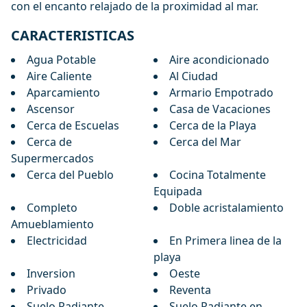
con el encanto relajado de la proximidad al mar.
CARACTERISTICAS
Agua Potable
Aire acondicionado
Aire Caliente
Al Ciudad
Aparcamiento
Armario Empotrado
Ascensor
Casa de Vacaciones
Cerca de Escuelas
Cerca de la Playa
Cerca de
Cerca del Mar
Supermercados
Cerca del Pueblo
Cocina Totalmente
Equipada
Completo
Doble acristalamiento
Amueblamiento
Electricidad
En Primera linea de la
playa
Inversion
Oeste
Privado
Reventa
Suelo Radiante
Suelo Radiante en