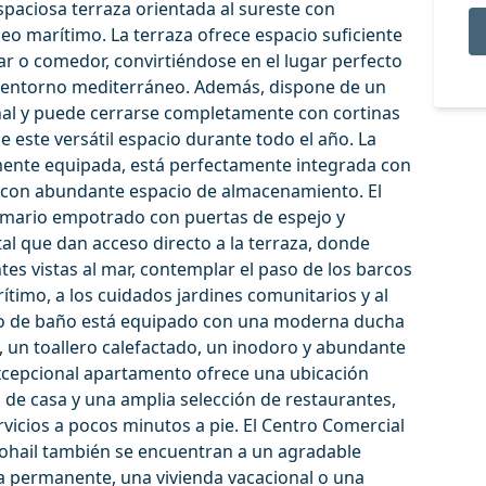
paciosa terraza orientada al sureste con
seo marítimo. La terraza ofrece espacio suficiente
r o comedor, convirtiéndose en el lugar perfecto
el entorno mediterráneo. Además, dispone de un
al y puede cerrarse completamente con cortinas
de este versátil espacio durante todo el año. La
mente equipada, está perfectamente integrada con
co con abundante espacio de almacenamiento. El
rmario empotrado con puertas de espejo y
al que dan acceso directo a la terraza, donde
s vistas al mar, contemplar el paso de los barcos
rítimo, a los cuidados jardines comunitarios y al
to de baño está equipado con una moderna ducha
, un toallero calefactado, un inodoro y abundante
xcepcional apartamento ofrece una ubicación
a de casa y una amplia selección de restaurantes,
ervicios a pocos minutos a pie. El Centro Comercial
Sohail también se encuentran a un agradable
permanente, ‌una ‌vivienda ‌vacacional ‌o ‌una