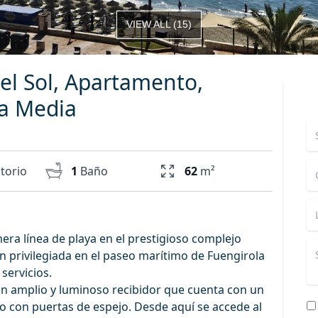
VIEW ALL
(
15
)
el Sol, Apartamento,
a Media
torio
1
Baño
62
m²
ra línea de playa en el prestigioso complejo
n privilegiada en el paseo marítimo de Fuengirola
 servicios.
 un amplio y luminoso recibidor que cuenta con un
 con puertas de espejo. Desde aquí se accede al