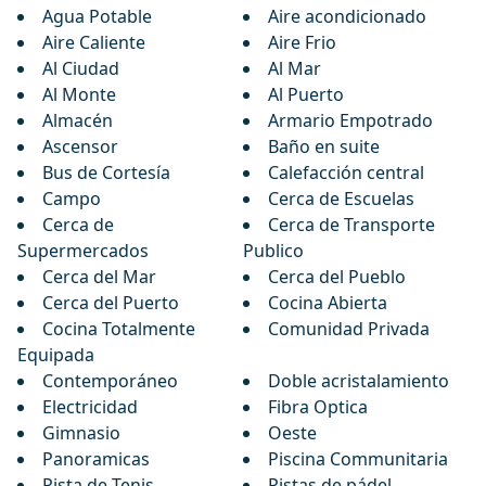
Agua Potable
Aire acondicionado
Aire Caliente
Aire Frio
Al Ciudad
Al Mar
Al Monte
Al Puerto
Almacén
Armario Empotrado
Ascensor
Baño en suite
Bus de Cortesía
Calefacción central
Campo
Cerca de Escuelas
Cerca de
Cerca de Transporte
Supermercados
Publico
Cerca del Mar
Cerca del Pueblo
Cerca del Puerto
Cocina Abierta
Cocina Totalmente
Comunidad Privada
Equipada
Contemporáneo
Doble acristalamiento
Electricidad
Fibra Optica
Gimnasio
Oeste
Panoramicas
Piscina Communitaria
Pista de Tenis
Pistas de pádel