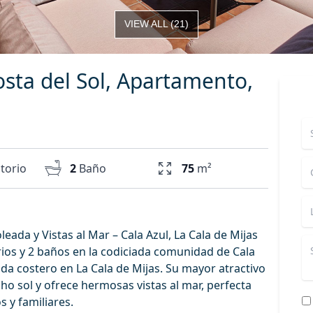
VIEW ALL
(
21
)
osta del Sol, Apartamento,
torio
2
Baño
75
m²
ada y Vistas al Mar – Cala Azul, La Cala de Mijas
ios y 2 baños en la codiciada comunidad de Cala
vida costero en La Cala de Mijas. Su mayor atractivo
ho sol y ofrece hermosas vistas al mar, perfecta
s y familiares.