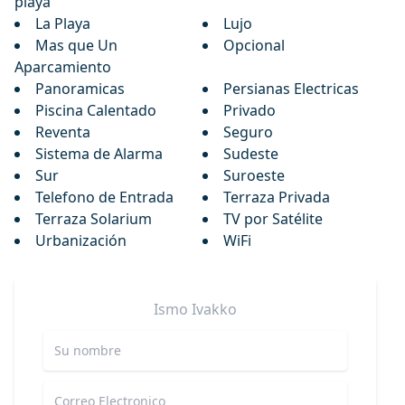
playa
La Playa
Lujo
Mas que Un
Opcional
Aparcamiento
Panoramicas
Persianas Electricas
Piscina Calentado
Privado
Reventa
Seguro
Sistema de Alarma
Sudeste
Sur
Suroeste
Telefono de Entrada
Terraza Privada
Terraza Solarium
TV por Satélite
Urbanización
WiFi
Ismo
Ivakko