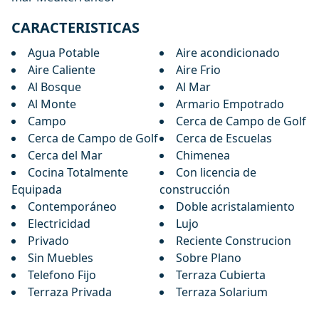
CARACTERISTICAS
Agua Potable
Aire acondicionado
Aire Caliente
Aire Frio
Al Bosque
Al Mar
Al Monte
Armario Empotrado
Campo
Cerca de Campo de Golf
Cerca de Campo de Golf
Cerca de Escuelas
Cerca del Mar
Chimenea
Cocina Totalmente
Con licencia de
Equipada
construcción
Contemporáneo
Doble acristalamiento
Electricidad
Lujo
Privado
Reciente Construcion
Sin Muebles
Sobre Plano
Telefono Fijo
Terraza Cubierta
Terraza Privada
Terraza Solarium