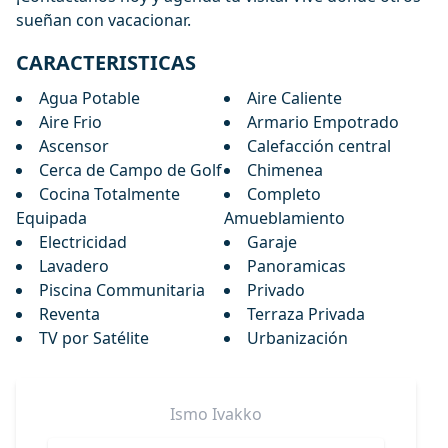
sueñan con vacacionar.
CARACTERISTICAS
Agua Potable
Aire Caliente
Aire Frio
Armario Empotrado
Ascensor
Calefacción central
Cerca de Campo de Golf
Chimenea
Cocina Totalmente
Completo
Equipada
Amueblamiento
Electricidad
Garaje
Lavadero
Panoramicas
Piscina Communitaria
Privado
Reventa
Terraza Privada
TV por Satélite
Urbanización
Ismo
Ivakko