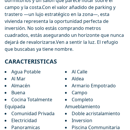
dormitorios y un salón que parece flotar sobre el
campo y la costa.Con el valor añadido de parking y
trastero —un lujo estratégico en la zona—, esta
vivienda representa la oportunidad ‌perfecta ‌de
‌inversión. ‌No ‌solo estás comprando metros
cuadrados, ‌estás ‌asegurando ‌un horizonte que ‌nunca
‌dejará ‌de ‌revalorizarse.Ven a ‌sentir ‌la luz. ‌El ‌refugio
‌que ‌buscabas ‌ya ‌tiene ‌nombre.
CARACTERISTICAS
Agua Potable
Al Calle
Al Mar
Aldea
Almacén
Armario Empotrado
Buena
Campo
Cocina Totalmente
Completo
Equipada
Amueblamiento
Comunidad Privada
Doble acristalamiento
Electricidad
Inversion
Panoramicas
Piscina Communitaria