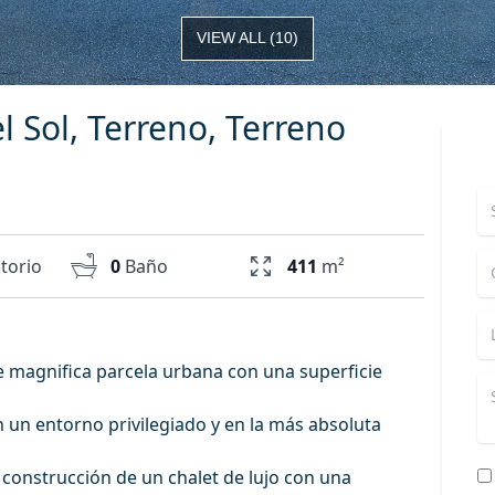
VIEW ALL
(
10
)
el Sol, Terreno, Terreno
torio
0
Baño
411
m²
e magnifica parcela urbana con una superficie
n un entorno privilegiado y en la más absoluta
a construcción de un chalet de lujo con una