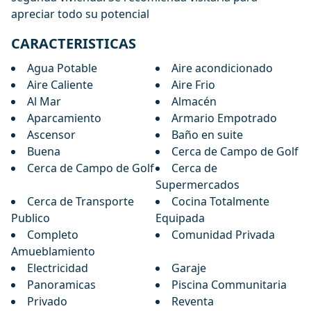
‌apreciar ‌todo ‌su ‌potencial
CARACTERISTICAS
Agua Potable
Aire acondicionado
Aire Caliente
Aire Frio
Al Mar
Almacén
Aparcamiento
Armario Empotrado
Ascensor
Baño en suite
Buena
Cerca de Campo de Golf
Cerca de Campo de Golf
Cerca de
Supermercados
Cerca de Transporte
Cocina Totalmente
Publico
Equipada
Completo
Comunidad Privada
Amueblamiento
Electricidad
Garaje
Panoramicas
Piscina Communitaria
Privado
Reventa