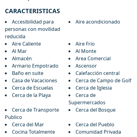
CARACTERISTICAS
Accesibilidad para
Aire acondicionado
personas con movilidad
reducida
Aire Caliente
Aire Frio
Al Mar
Al Monte
Almacén
Area Comercial
Armario Empotrado
Ascensor
Baño en suite
Calefacción central
Casa de Vacaciones
Cerca de Campo de Golf
Cerca de Escuelas
Cerca de Iglesia
Cerca de la Playa
Cerca de
Supermercados
Cerca de Transporte
Cerca del Bosque
Publico
Cerca del Mar
Cerca del Pueblo
Cocina Totalmente
Comunidad Privada