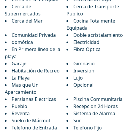
Cerca de
Cerca de Transporte
Supermercados
Publico
Cerca del Mar
Cocina Totalmente
Equipada
Comunidad Privada
Doble acristalamiento
domótica
Electricidad
En Primera linea de la
Fibra Optica
playa
Garaje
Gimnasio
Habitación de Recreo
Inversion
La Playa
Lujo
Mas que Un
Opcional
Aparcamiento
Persianas Electricas
Piscina Communitaria
Pueblo
Recepcion 24 Horas
Reventa
Sistema de Alarma
Suelo de Mármol
Sur
Telefono de Entrada
Telefono Fijo