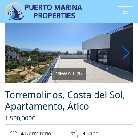
VIEW ALL
(
9
)
Torremolinos, Costa del Sol,
Apartamento, Ático
1,500,000€
4
Dormitorio
3
Baño