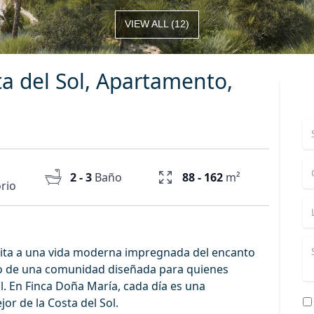
VIEW ALL
(
12
)
 del Sol, Apartamento,
2 - 3
Baño
88 - 162
m²
rio
nvita a una vida moderna impregnada del encanto
tro de una comunidad diseñada para quienes
al. En Finca Doña María, cada día es una
or de la Costa del Sol.