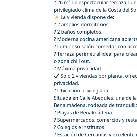
? 26 m² de espectacular terraza que 
privilegiado clima de la Costa del Sol
La vivienda dispone de:
?️ 2 amplios dormitorios.
? 2 baños completos.
?️ Moderna cocina americana abierta
?️ Luminoso salón-comedor con acces
? Terraza perimetral ideal para cre
o zona chill out.
? Máxima privacidad
Solo 2 viviendas por planta, ofre
privacidad.
? Ubicación privilegiada
Situada en Calle Abedules, una de l
Benalmádena, rodeada de tranquilid
?️ Playas de Benalmádena.
?️ Supermercados, comercios y rest
? Colegios e institutos.
? Estación de Cercanías y excelente 