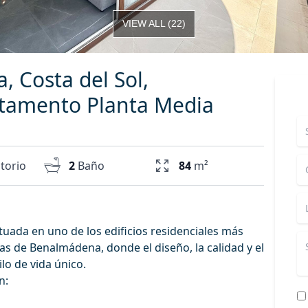
VIEW ALL
(
22
)
 Costa del Sol,
tamento Planta Media
torio
2
Baño
84
m²
tuada en uno de los edificios residenciales más
s de Benalmádena, donde el diseño, la calidad y el
lo de vida único.
n: