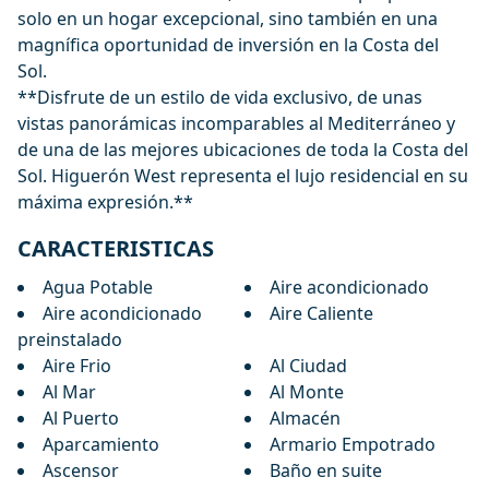
solo en un hogar excepcional, sino también en una
magnífica oportunidad de inversión en la Costa del
Sol.
**Disfrute de un estilo de vida exclusivo, de ‌unas
‌vistas ‌panorámicas ‌incomparables ‌al Mediterráneo y
de una ‌de ‌las ‌mejores ubicaciones de ‌toda ‌la ‌Costa ‌del
Sol. ‌Higuerón West representa ‌el ‌lujo ‌residencial ‌en ‌su
‌máxima ‌expresión.**
CARACTERISTICAS
Agua Potable
Aire acondicionado
Aire acondicionado
Aire Caliente
preinstalado
Aire Frio
Al Ciudad
Al Mar
Al Monte
Al Puerto
Almacén
Aparcamiento
Armario Empotrado
Ascensor
Baño en suite