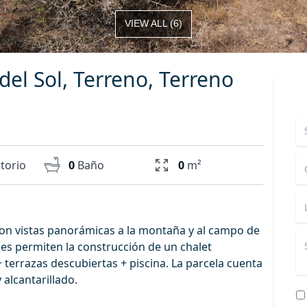
VIEW ALL
(
6
)
 del Sol, Terreno, Terreno
torio
0
Baño
0
m²
 con vistas panorámicas a la montaña y al campo de
les permiten la construcción de un chalet
terrazas descubiertas + piscina. La parcela cuenta
 alcantarillado.