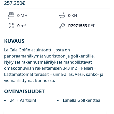
257,250€
0
MH
0
KH
0
m²
R2971553
REF
KUVAUS
La Cala Golfin asuintontti, josta on
panoraamanäkymät vuoristoon ja golfkentälle.
Nykyiset rakennusmääräykset mahdollistavat
omakotihuvilan rakentamisen 343 m2 + kellari +
kattamattomat terassit + uima-allas. Vesi-, sähkö- ja
viemäriliittymät kunnossa.
OMINAISUUDET
24 H Vartiointi
Lähellä Golfkenttää