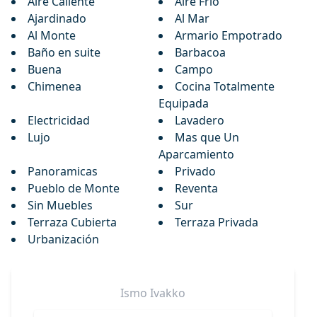
Aire Caliente
Aire Frio
Ajardinado
Al Mar
Al Monte
Armario Empotrado
Baño en suite
Barbacoa
Buena
Campo
Chimenea
Cocina Totalmente
Equipada
Electricidad
Lavadero
Lujo
Mas que Un
Aparcamiento
Panoramicas
Privado
Pueblo de Monte
Reventa
Sin Muebles
Sur
Terraza Cubierta
Terraza Privada
Urbanización
Ismo
Ivakko