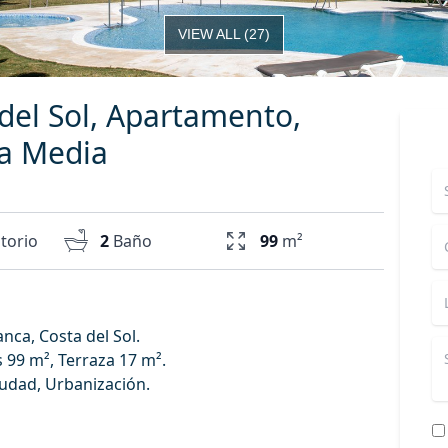
VIEW ALL
(
27
)
 del Sol, Apartamento,
a Media
torio
2
Baño
99
m²
nca, Costa del Sol.
 99 m², Terraza 17 m².
iudad, Urbanización.