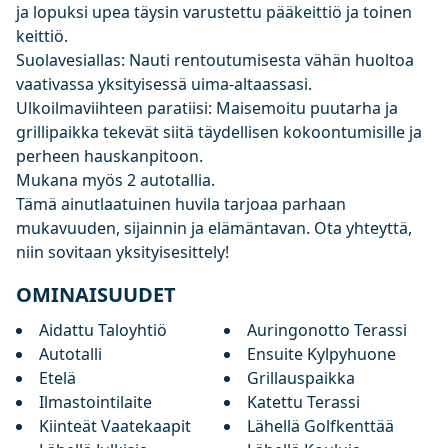
ja lopuksi upea täysin varustettu pääkeittiö ja toinen
keittiö.
Suolavesiallas: Nauti rentoutumisesta vähän huoltoa
vaativassa yksityisessä uima-altaassasi.
Ulkoilmaviihteen paratiisi: Maisemoitu puutarha ja
grillipaikka tekevät siitä täydellisen kokoontumisille ja
perheen hauskanpitoon.
Mukana myös 2 autotallia.
Tämä ainutlaatuinen huvila tarjoaa parhaan
mukavuuden, sijainnin ja elämäntavan. Ota yhteyttä,
niin sovitaan yksityisesittely!
OMINAISUUDET
Aidattu Taloyhtiö
Auringonotto Terassi
Autotalli
Ensuite Kylpyhuone
Etelä
Grillauspaikka
Ilmastointilaite
Katettu Terassi
Kiinteät Vaatekaapit
Lähellä Golfkenttää