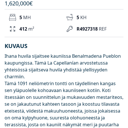
1,620,000€
5
MH
5
KH
412
m²
R4927318
REF
KUVAUS
Ihana huvila sijaitsee kauniissa Benalmadena Pueblon
kaupungissa. Tämä La Capellanían arvostetussa
yhteisössä sijaitseva huvila yhdistää ylellisyyden
charmiin.
Tämä 1091 neliömetrin tontti on täydellinen kangas
sen yläpuolelle kohoavaan kauniiseen kotiin. Koti
itsessään on suunnittelun ja mukavuuden mestariteos,
se on jakautunut kahteen tasoon ja koostuu tilavasta
eteisestä, viidestä makuuhuoneesta, joissa jokaisessa
on oma kylpyhuone, suuresta olohuoneesta ja
terassista, josta on kauniit näkymät meri ja puutarha