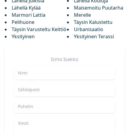
Lähellä Julkisia
Lähellä Kouluja
Lähellä Kylää
Maisemoitu Puutarha
Marmori Lattia
Merelle
Pelihuone
Täysin Kalustettu
Täysin Varusteltu Keittiö
Urbanisaatio
Yksityinen
Yksityinen Terassi
Ismo
Ivakko