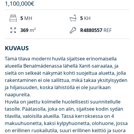
1,100,000€
5
MH
5
KH
369
m²
R4880557
REF
KUVAUS
Tämä tilava moderni huvila sijaitsee erinomaisella
alueella Benalmádenassa lähellä Xanit-sairaalaa, ja
sieltä on selkeät näkymät kohti suojeltua aluetta, jolla
rakentaminen ei ole sallittua, mikä takaa yksityisyyden
ja hiljaisuuden, koska lähistöllä ei ole juurikaan
naapureita.
Huvila on jaettu kolmelle huolellisesti suunnitellulle
tasolle. Päätasolla, joka on alin, sijaitsee kodin sydän
tilavilla, valoisilla alueilla. Tässä kerroksessa on 4
makuuhuonetta, kaksi kylpyhuonetta, olohuone, jossa
on erillinen ruokailutila, suuri erillinen keittiö ja suora