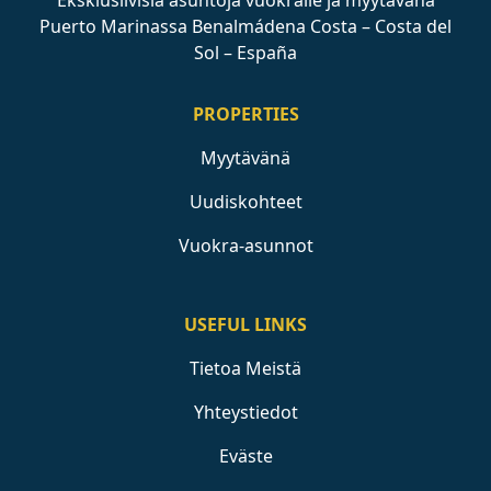
Eksklusiivisia asuntoja vuokralle ja myytävänä
Puerto Marinassa Benalmádena Costa – Costa del
Sol – España
PROPERTIES
Myytävänä
Uudiskohteet
Vuokra-asunnot
USEFUL LINKS
Tietoa Meistä
Yhteystiedot
Eväste