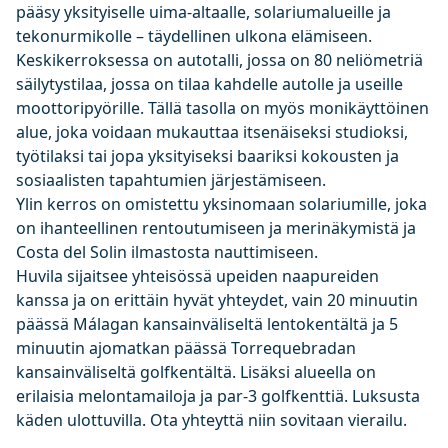
pääsy yksityiselle uima-altaalle, solariumalueille ja
tekonurmikolle – täydellinen ulkona elämiseen.
Keskikerroksessa on autotalli, jossa on 80 neliömetriä
säilytystilaa, jossa on tilaa kahdelle autolle ja useille
moottoripyörille. Tällä tasolla on myös monikäyttöinen
alue, joka voidaan mukauttaa itsenäiseksi studioksi,
työtilaksi tai jopa yksityiseksi baariksi kokousten ja
sosiaalisten tapahtumien järjestämiseen.
Ylin kerros on omistettu yksinomaan solariumille, joka
on ihanteellinen rentoutumiseen ja merinäkymistä ja
Costa del Solin ilmastosta nauttimiseen.
Huvila sijaitsee yhteisössä upeiden naapureiden
kanssa ja on erittäin hyvät yhteydet, vain 20 minuutin
päässä Málagan kansainväliseltä lentokentältä ja 5
minuutin ajomatkan päässä Torrequebradan
kansainväliseltä golfkentältä. Lisäksi alueella on
erilaisia melontamailoja ja par-3 golfkenttiä. Luksusta
käden ulottuvilla. Ota yhteyttä niin sovitaan vierailu.