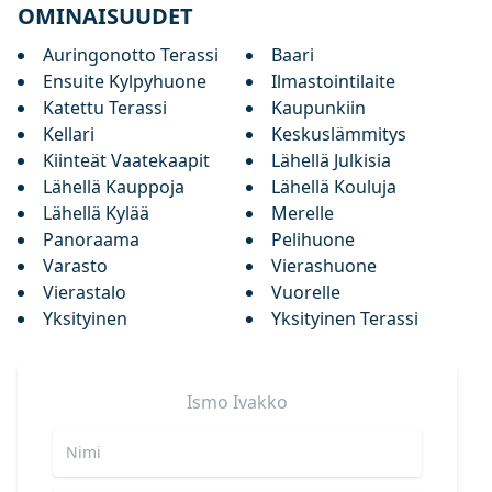
OMINAISUUDET
Auringonotto Terassi
Baari
Ensuite Kylpyhuone
Ilmastointilaite
Katettu Terassi
Kaupunkiin
Kellari
Keskuslämmitys
Kiinteät Vaatekaapit
Lähellä Julkisia
Lähellä Kauppoja
Lähellä Kouluja
Lähellä Kylää
Merelle
Panoraama
Pelihuone
Varasto
Vierashuone
Vierastalo
Vuorelle
Yksityinen
Yksityinen Terassi
Ismo
Ivakko