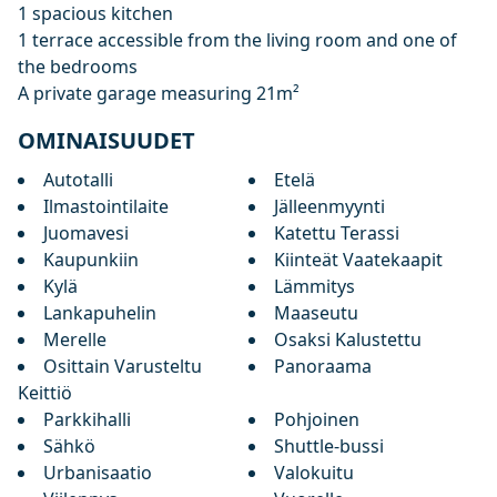
1 spacious kitchen
1 ‌terrace ‌accessible ‌from ‌the living ‌room ‌and one ‌of
‌the ‌bedrooms
A ‌private ‌garage ‌measuring ‌21m²
OMINAISUUDET
Autotalli
Etelä
Ilmastointilaite
Jälleenmyynti
Juomavesi
Katettu Terassi
Kaupunkiin
Kiinteät Vaatekaapit
Kylä
Lämmitys
Lankapuhelin
Maaseutu
Merelle
Osaksi Kalustettu
Osittain Varusteltu
Panoraama
Keittiö
Parkkihalli
Pohjoinen
Sähkö
Shuttle-bussi
Urbanisaatio
Valokuitu