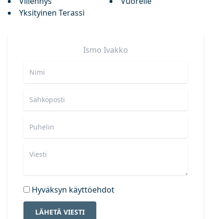
Viilennys
Vuorelle
Yksityinen Terassi
Ismo
Ivakko
Hyväksyn käyttöehdot
LÄHETÄ VIESTI