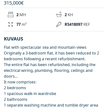
315,000€
2
MH
2
KH
77
m²
R5418097
REF
KUVAUS
Flat with spectacular sea and mountain views
Originally a 3-bedroom flat, it has been reduced to 2
bedrooms following a recent refurbishment.
The entire flat has been refurbished, including the
electrical wiring, plumbing, flooring, ceilings and
doors…
It now comprises:
2 ‌bedrooms
1 ‌spacious ‌walk-in ‌wardrobe
2 ‌bathrooms
1 separate washing machine and ‌tumble ‌dryer ‌area