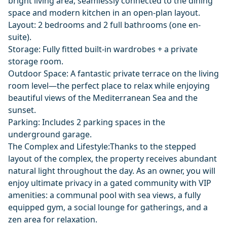
bright living area, seamlessly connected to the dining
space and modern kitchen in an open-plan layout.
Layout: 2 bedrooms and 2 full bathrooms (one en-
suite).
Storage: Fully fitted built-in wardrobes + a private
storage room.
Outdoor Space: A fantastic private terrace on the living
room level—the perfect place to relax while enjoying
beautiful views of the Mediterranean Sea and the
sunset.
Parking: Includes 2 parking spaces in the
underground garage.
The Complex and Lifestyle:Thanks to the stepped
layout of the complex, the property receives abundant
natural light throughout the day. As an owner, you will
enjoy ultimate ‌privacy ‌in ‌a ‌gated ‌community with VIP
amenities: a ‌communal ‌pool ‌with sea views, ‌a ‌fully
‌equipped ‌gym, a ‌social ‌lounge for ‌gatherings, ‌and ‌a
‌zen ‌area ‌for ‌relaxation.