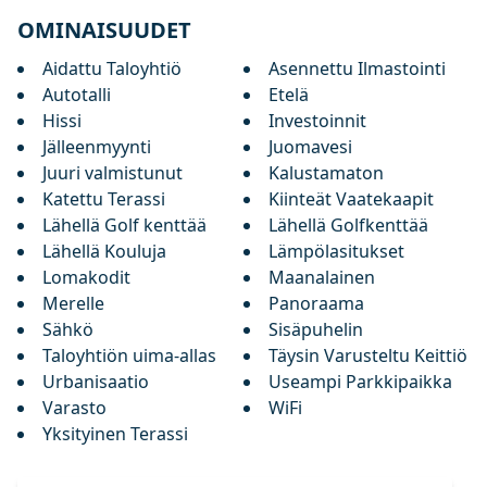
OMINAISUUDET
Aidattu Taloyhtiö
Asennettu Ilmastointi
Autotalli
Etelä
Hissi
Investoinnit
Jälleenmyynti
Juomavesi
Juuri valmistunut
Kalustamaton
Katettu Terassi
Kiinteät Vaatekaapit
Lähellä Golf kenttää
Lähellä Golfkenttää
Lähellä Kouluja
Lämpölasitukset
Lomakodit
Maanalainen
Merelle
Panoraama
Sähkö
Sisäpuhelin
Taloyhtiön uima-allas
Täysin Varusteltu Keittiö
Urbanisaatio
Useampi Parkkipaikka
Varasto
WiFi
Yksityinen Terassi