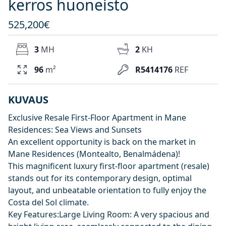
kerros huoneisto
525,200€
3
MH
2
KH
96
m²
R5414176
REF
KUVAUS
Exclusive Resale First-Floor Apartment in Mane
Residences: Sea Views and Sunsets
An excellent opportunity is back on the market in
Mane Residences (Montealto, Benalmádena)!
This magnificent luxury first-floor apartment (resale)
stands out for its contemporary design, optimal
layout, and unbeatable orientation to fully enjoy the
Costa del Sol climate.
Key Features:Large Living Room: A very spacious and