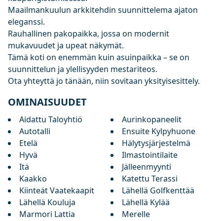
Maailmankuulun arkkitehdin suunnittelema ajaton
eleganssi.
Rauhallinen pakopaikka, jossa on modernit
mukavuudet ja upeat näkymät.
Tämä koti on enemmän kuin asuinpaikka – se on
suunnittelun ja ylellisyyden mestariteos.
Ota yhteyttä jo tänään, niin sovitaan yksityisesittely.
OMINAISUUDET
Aidattu Taloyhtiö
Aurinkopaneelit
Autotalli
Ensuite Kylpyhuone
Etelä
Hälytysjärjestelmä
Hyvä
Ilmastointilaite
Itä
Jälleenmyynti
Kaakko
Katettu Terassi
Kiinteät Vaatekaapit
Lähellä Golfkenttää
Lähellä Kouluja
Lähellä Kylää
Marmori Lattia
Merelle