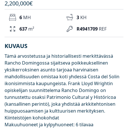
2,200,000€
6
MH
3
KH
637
m²
R4941709
REF
KUVAUS
Tämä arvostetussa ja historiallisesti merkittävässä
Rancho Domingossa sijaitseva poikkeuksellinen
yksikerroksinen asunto tarjoaa harvinaisen
mahdollisuuden omistaa koti yhdessä Costa del Solin
ikonisimmista kaupungeista. Frank Lloyd Wrightin
opiskelijan suunnittelema Rancho Domingo on
tunnustettu osaksi Patrimonio Cultural y Históricoa
(kansallinen perintö), joka yhdistää arkkitehtonisen
huippuosaamisen ja kulttuurisen merkityksen.
Kiinteistöjen kohokohdat
Makuuhuoneet ja kylpyhuoneet: 6 tilavaa