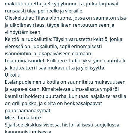
makuuhuonetta ja 3 kylpyhuonetta, jotka tarjoavat
runsaasti tilaa perheelle ja vieraille.
Oleskelutilat: Tilava olohuone, jossa on saumaton sisä-
ja ulkoilmavirtaus, täydellinen rentoutumiseen ja
viihdyttämiseen.
Keittiö ja ruokailutila: Täysin varustettu keittiö, jonka
vieressä on ruokailutila, sopii erinomaisesti
isännöintiin ja jokapäiväiseen elämään.
Lisäominaisuudet: Erillinen studio, yksityinen autotalli
ja kotiteatteri lisää mukavuutta ja ylellisyyttä.
Ulkoilu
Etelänpuoleinen ulkotila on suunniteltu mukavuuteen
ja vapaa-aikaan. Kimaltelevaa uima-allasta ympäröi
kauniisti hoidettu puutarha, kun taas laajalla terassilla
on grillipaikka, ja sieltä on henkeäsalpaavat
panoraamanäkymät.
Miksi tämä koti?
Sijaitsee eksklusiivisessa, historiallisesti suojellussa
kaupungistumisessa.