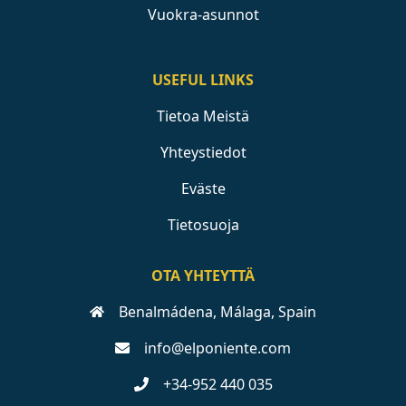
Vuokra-asunnot
USEFUL LINKS
Tietoa Meistä
Yhteystiedot
Eväste
Tietosuoja
OTA YHTEYTTÄ
Benalmádena, Málaga, Spain
info@elponiente.com
+34-952 440 035