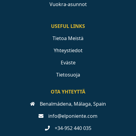
Vuokra-asunnot
USEFUL LINKS
Tietoa Meistä
Yhteystiedot
Eväste
Tietosuoja
OTA YHTEYTTÄ
Benalmádena, Málaga, Spain
info@elponiente.com
+34-952 440 035