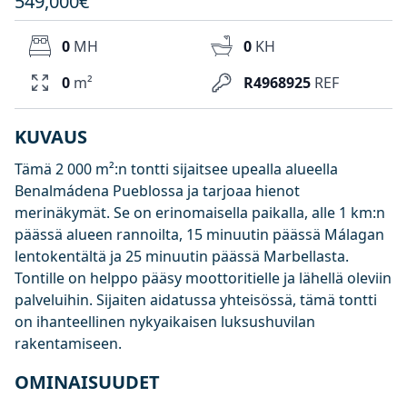
549,000€
0
MH
0
KH
0
m²
R4968925
REF
KUVAUS
Tämä 2 000 m²:n tontti sijaitsee upealla alueella
Benalmádena Pueblossa ja tarjoaa hienot
merinäkymät. Se on erinomaisella paikalla, alle 1 km:n
päässä alueen rannoilta, 15 minuutin päässä Málagan
lentokentältä ja 25 minuutin päässä Marbellasta.
Tontille on helppo pääsy moottoritielle ja lähellä oleviin
palveluihin. Sijaiten aidatussa yhteisössä, tämä tontti
on ihanteellinen nykyaikaisen luksushuvilan
rakentamiseen.
OMINAISUUDET