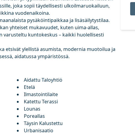
sille, joka sopii täydellisesti ulkoilmaruokailuun,
ikkina vuodenaikoina.
aanalaista pysäköintipaikkaa ja lisäsäilytystilaa.
kan yhteiset mukavuudet, kuten uima-allas,
in varusteltu kuntokeskus – kaikki huolellisesti
otka etsivät ylellistä asumista, modernia muotoilua ja
isessä, aidatussa ympäristössä.
Aidattu Taloyhtiö
Etelä
Ilmastointilaite
Katettu Terassi
Lounas
Poreallas
Täysin Kalustettu
Urbanisaatio