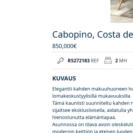
Cabopino, Costa de
850,000€
R5272183
REF
2
MH
KUVAUS
Elegantti kahden makuuhuoneen huone
lomakeskustyylisillä mukavuuksilla
Tämä kauniisti suunniteltu kahde
sijaitsee eksklusiivisella, aidatulla 
hienostunutta elämäntapaa.
Asunnossa on tilava avoin oleskelut
modernin keittiön ja eteisen luoden 