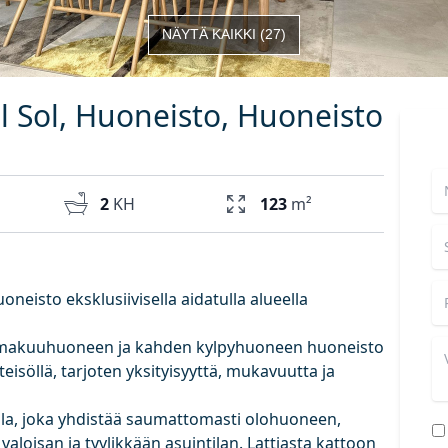
NÄYTÄ KAIKKI
(
27
)
l Sol, Huoneisto, Huoneisto
2
KH
123
m²
isto eksklusiivisella aidatulla alueella
n makuuhuoneen ja kahden kylpyhuoneen huoneisto
yhteisöllä, tarjoten yksityisyyttä, mukavuutta ja
ila, joka yhdistää saumattomasti olohuoneen,
valoisan ja tyylikkään asuintilan. Lattiasta kattoon