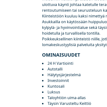
ulottuva käynti johtaa katetulle teras
rentoutumiseen tai seurusteluun ka
Kiinteistöön kuuluu kaksi nimettyä m
Asukkailla on käytössään huippuluo
kylpylä- ja hyvinvointialue sekä täys
hoidetulla ja turvallisella tontilla.
Poikkeuksellinen kiinteistö niille, j
lomakeskustyylisiä palveluita yksity
OMINAISUUDET
24 H Vartiointi
Autotalli
Hälytysjärjestelmä
Investoinnit
Kuntosali
Luksus
Taloyhtiön uima-allas
Täysin Varusteltu Keittiö