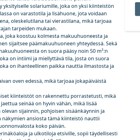
ksityiselle solariumille, joka on yksi kiinteistön
lassa on varastotila ja lisähuone, jota voidaan
 oleskelutilana tai vierastilana, mikä tarjoaa
tajan tarpeiden mukaan.
ila, joka koostuu kolmesta makuuhuoneesta ja
inen sijaitsee päämakuuhuoneen yhteydessä. Sekä
makuuhuoneesta on suora pääsy noin 50 m²:n
a on intiimi ja miellyttävä tila, josta on suora
oka on ihanteellinen paikka nauttia ilmastosta ja
aivan oven edessä, mikä tarjoaa jokapäiväistä
äiset kiinteistöt on rakennettu porrastetusti, mikä
 jaettua seinää on hyvin vähän, mikä lisää
 olevan sijainnin, pohjoisen sisäänkäynnin ja
n näkymien ansiosta tämä kiinteistö nauttii
 luonnonvalosta koko päivän.
näköaloja ja ulkotiloja etsiville, sopii täydellisesti