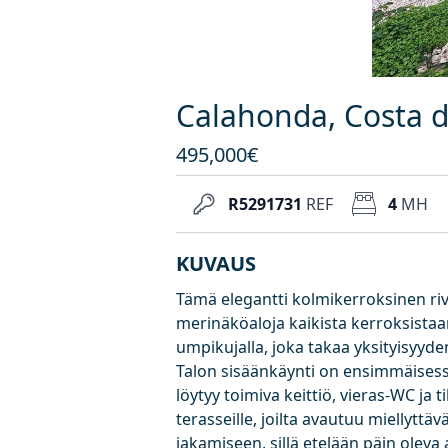
Calahonda, Costa d
495,000€
R5291731
REF
4
MH
KUVAUS
Tämä elegantti kolmikerroksinen rivi
merinäköaloja kaikista kerroksistaan. 
umpikujalla, joka takaa yksityisyyden
Talon sisäänkäynti on ensimmäisessä
löytyy toimiva keittiö, vieras-WC ja t
terasseille, joilta avautuu miellyttä
jakamiseen, sillä etelään päin olev