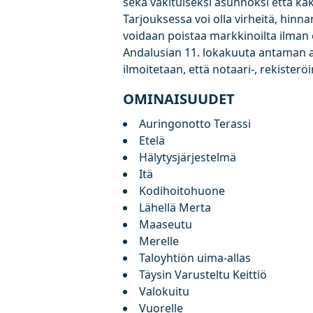
sekä vakituiseksi asunnoksi että kak
Tarjouksessa voi olla virheitä, hinn
voidaan poistaa markkinoilta ilman
Andalusian 11. lokakuuta antaman a
ilmoitetaan, että notaari-, rekisteröin
OMINAISUUDET
Auringonotto Terassi
Etelä
Hälytysjärjestelmä
Itä
Kodihoitohuone
Lähellä Merta
Maaseutu
Merelle
Taloyhtiön uima-allas
Täysin Varusteltu Keittiö
Valokuitu
Vuorelle