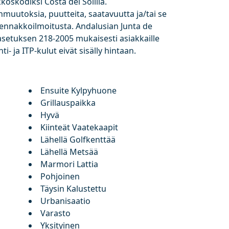
koskodiksi Costa del Solilla.
anmuutoksia, puutteita, saatavuutta ja/tai se
 ennakkoilmoitusta. Andalusian Junta de
setuksen 218-2005 mukaisesti asiakkaille
ti- ja ITP-kulut eivät sisälly hintaan.
Ensuite Kylpyhuone
Grillauspaikka
Hyvä
Kiinteät Vaatekaapit
Lähellä Golfkenttää
Lähellä Metsää
Marmori Lattia
Pohjoinen
Täysin Kalustettu
Urbanisaatio
Varasto
Yksityinen