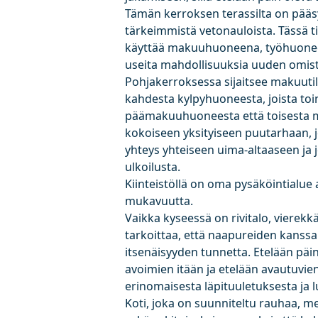
Tämän kerroksen terassilta on pääsy y
tärkeimmistä vetonauloista. Tässä ti
käyttää makuuhuoneena, työhuoneena,
useita mahdollisuuksia uuden omis
Pohjakerroksessa sijaitsee makuut
kahdesta kylpyhuoneesta, joista to
päämakuuhuoneesta että toisesta 
kokoiseen yksityiseen puutarhaan, jok
yhteys yhteiseen uima-altaaseen ja j
ulkoilusta.
Kiinteistöllä on oma pysäköintialue 
mukavuutta.
Vaikka kyseessä on rivitalo, vierekk
tarkoittaa, että naapureiden kanssa
itsenäisyyden tunnetta. Etelään päin
avoimien itään ja etelään avautuvie
erinomaisesta läpituuletuksesta ja
Koti, joka on suunniteltu rauhaa, meri