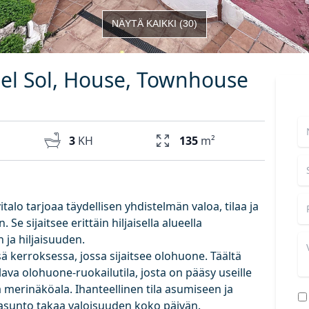
NÄYTÄ KAIKKI
(
30
)
el Sol, House, Townhouse
3
KH
135
m²
talo tarjoaa täydellisen yhdistelmän valoa, tilaa ja
Se sijaitsee erittäin hiljaisella alueella
 ja hiljaisuuden.
 kerroksessa, jossa sijaitsee olohuone. Täältä
ilava olohuone-ruokailutila, josta on pääsy useille
vä merinäköala. Ihanteellinen tila asumiseen ja
a asunto takaa valoisuuden koko päivän.