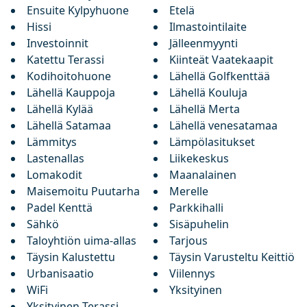
Ensuite Kylpyhuone
Etelä
Hissi
Ilmastointilaite
Investoinnit
Jälleenmyynti
Katettu Terassi
Kiinteät Vaatekaapit
Kodihoitohuone
Lähellä Golfkenttää
Lähellä Kauppoja
Lähellä Kouluja
Lähellä Kylää
Lähellä Merta
Lähellä Satamaa
Lähellä venesatamaa
Lämmitys
Lämpölasitukset
Lastenallas
Liikekeskus
Lomakodit
Maanalainen
Maisemoitu Puutarha
Merelle
Padel Kenttä
Parkkihalli
Sähkö
Sisäpuhelin
Taloyhtiön uima-allas
Tarjous
Täysin Kalustettu
Täysin Varusteltu Keittiö
Urbanisaatio
Viilennys
WiFi
Yksityinen
Yksityinen Terassi