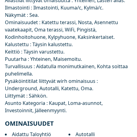
Allastilat liittyvät omaisuutta : Yhteinen, Lasten allas.
Ilmastointi : Ilmastointi, Kuuma/c, Kylmä/c.
Näkymät : Sea.
Ominaisuudet : Katettu terassi, Nosta, Asennettu
vaatekaapit, Oma terassi, WiFi, Pingistä,
Kodinhoitohuone, Kylpyhuone, Kaksinkertaiset.
Kalustettu : Täysin kalustettu.
Keittiö : Täysin varustettu.
Puutarha : Yhteinen, Maisemoitu.
Turvallisuus : Aidatulla monimutkainen, Kohta soittaa
puhelimella.
Pysäköintitilat liittyvät wirh ominaisuus :
Underground, Autotalli, Katettu, Oma.
Liittymät : Sähkön.
Asunto Kategoria : Kaupat, Loma-asunnot,
Investoinnit, Jälleenmyynti.
OMINAISUUDET
Aidattu Taloyhtiö
Autotalli