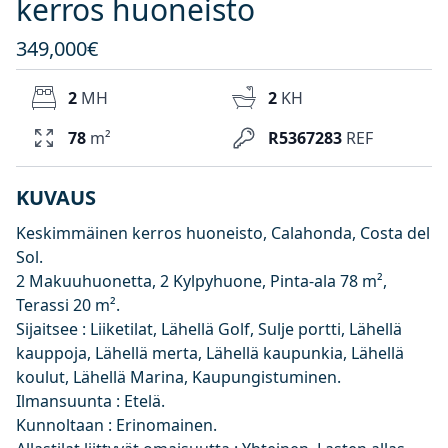
kerros huoneisto
349,000€
2
MH
2
KH
78
m²
R5367283
REF
KUVAUS
Keskimmäinen kerros huoneisto, Calahonda, Costa del
Sol.
2 Makuuhuonetta, 2 Kylpyhuone, Pinta-ala 78 m²,
Terassi 20 m².
Sijaitsee : Liiketilat, Lähellä Golf, Sulje portti, Lähellä
kauppoja, Lähellä merta, Lähellä kaupunkia, Lähellä
koulut, Lähellä Marina, Kaupungistuminen.
Ilmansuunta : Etelä.
Kunnoltaan : Erinomainen.