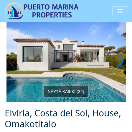
NÄYTÄ KAIKKI
(
32
)
Elviria, Costa del Sol, House,
Omakotitalo