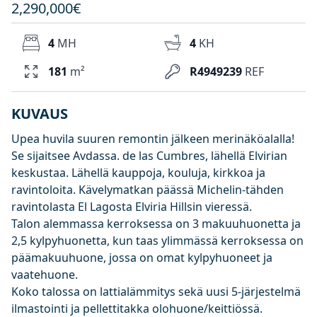
2,290,000€
4
MH
4
KH
181
m²
R4949239
REF
KUVAUS
Upea huvila suuren remontin jälkeen merinäköalalla!
Se sijaitsee Avdassa. de las Cumbres, lähellä Elvirian
keskustaa. Lähellä kauppoja, kouluja, kirkkoa ja
ravintoloita. Kävelymatkan päässä Michelin-tähden
ravintolasta El Lagosta Elviria Hillsin vieressä.
Talon alemmassa kerroksessa on 3 makuuhuonetta ja
2,5 kylpyhuonetta, kun taas ylimmässä kerroksessa on
päämakuuhuone, jossa on omat kylpyhuoneet ja
vaatehuone.
Koko talossa on lattialämmitys sekä uusi 5-järjestelmä
ilmastointi ja pellettitakka olohuone/keittiössä.