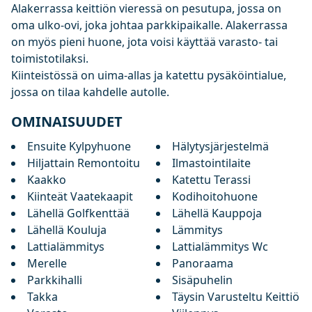
Alakerrassa keittiön vieressä on pesutupa, jossa on
oma ulko-ovi, joka johtaa parkkipaikalle. Alakerrassa
on myös pieni huone, jota voisi käyttää varasto- tai
toimistotilaksi.
Kiinteistössä on uima-allas ja katettu pysäköintialue,
jossa on tilaa kahdelle autolle.
OMINAISUUDET
Ensuite Kylpyhuone
Hälytysjärjestelmä
Hiljattain Remontoitu
Ilmastointilaite
Kaakko
Katettu Terassi
Kiinteät Vaatekaapit
Kodihoitohuone
Lähellä Golfkenttää
Lähellä Kauppoja
Lähellä Kouluja
Lämmitys
Lattialämmitys
Lattialämmitys Wc
Merelle
Panoraama
Parkkihalli
Sisäpuhelin
Takka
Täysin Varusteltu Keittiö