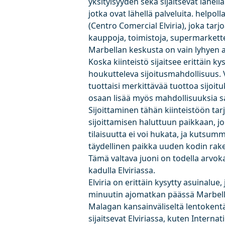
yksityisyyden sekä sijaitsevat lähel
jotka ovat lähellä palveluita. helpol
(Centro Comercial Elviria), joka tar
kauppoja, toimistoja, supermarkettej
Marbellan keskusta on vain lyhyen 
Koska kiinteistö sijaitsee erittäin ky
houkutteleva sijoitusmahdollisuus. 
tuottaisi merkittävää tuottoa sijoit
osaan lisää myös mahdollisuuksia s
Sijoittaminen tähän kiinteistöön tar
sijoittamisen haluttuun paikkaan, jol
tilaisuutta ei voi hukata, ja kutsu
täydellinen paikka uuden kodin rak
Tämä valtava juoni on todella arvokas 
kadulla Elviriassa.
Elviria on erittäin kysytty asuinalue,
minuutin ajomatkan päässä Marbell
Malagan kansainväliseltä lentokentäl
sijaitsevat Elviriassa, kuten Intern