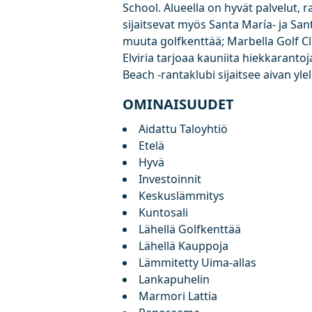
School. Alueella on hyvät palvelut, r
sijaitsevat myös Santa María- ja San
muuta golfkenttää; Marbella Golf Cl
Elviria tarjoaa kauniita hiekkarantoj
Beach -rantaklubi sijaitsee aivan yle
OMINAISUUDET
Aidattu Taloyhtiö
Etelä
Hyvä
Investoinnit
Keskuslämmitys
Kuntosali
Lähellä Golfkenttää
Lähellä Kauppoja
Lämmitetty Uima-allas
Lankapuhelin
Marmori Lattia