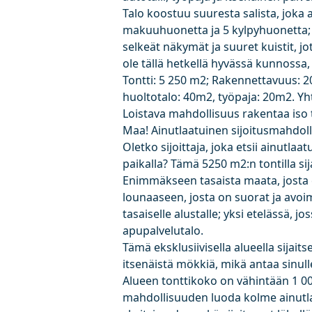
Talo koostuu suuresta salista, jok
makuuhuonetta ja 5 kylpyhuonetta; K
selkeät näkymät ja suuret kuistit, jo
ole tällä hetkellä hyvässä kunnossa, 
Tontti: 5 250 m2; Rakennettavuus: 2
huoltotalo: 40m2, työpaja: 20m2. Y
Loistava mahdollisuus rakentaa iso t
Maa! Ainutlaatuinen sijoitusmahdolli
Oletko sijoittaja, joka etsii ainutlaa
paikalla? Tämä 5250 m2:n tontilla sija
Enimmäkseen tasaista maata, josta e
lounaaseen, josta on suorat ja avoi
tasaiselle alustalle; yksi etelässä, jo
apupalvelutalo.
Tämä eksklusiivisella alueella sijai
itsenäistä mökkiä, mikä antaa sinul
Alueen tonttikoko on vähintään 1 000 
mahdollisuuden luoda kolme ainutlaat