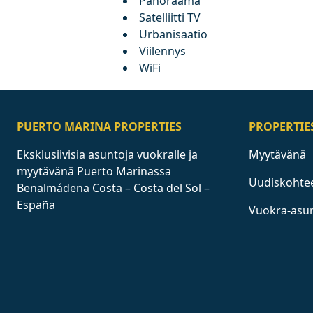
Panoraama
Satelliitti TV
Urbanisaatio
Viilennys
WiFi
PUERTO MARINA PROPERTIES
PROPERTIE
Eksklusiivisia asuntoja vuokralle ja
Myytävänä
myytävänä Puerto Marinassa
Uudiskohte
Benalmádena Costa – Costa del Sol –
España
Vuokra-asu