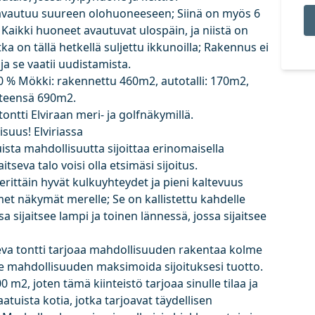
a avautuu suureen olohuoneeseen; Siinä on myös 6
aikki huoneet avautuvat ulospäin, ja niistä on
tka on tällä hetkellä suljettu ikkunoilla; Rakennus ei
ja se vaatii uudistamista.
0 % Mökki: rakennettu 460m2, autotalli: 170m2,
hteensä 690m2.
ontti Elviraan meri- ja golfnäkymillä.
suus! Elviriassa
tuista mahdollisuutta sijoittaa erinomaisella
itseva talo voisi olla etsimäsi sijoitus.
rittäin hyvät kulkuyhteydet ja pieni kaltevuus
met näkymät merelle; Se on kallistettu kahdelle
ssa sijaitsee lampi ja toinen lännessä, jossa sijaitsee
tseva tontti tarjoaa mahdollisuuden rakentaa kolme
le mahdollisuuden maksimoida sijoituksesi tuotto.
m2, joten tämä kiinteistö tarjoaa sinulle tilaa ja
uista kotia, jotka tarjoavat täydellisen