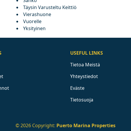
Sähkö
Täysin Varusteltu Keittiö
Vierashuone
Vuorelle
Yksityinen
S
USEFUL LINKS
Tietoa Meistä
et
Yhteystiedot
nnot
Eväste
Tietosuoja
© 2026 Copyright:
Puerto Marina Properties