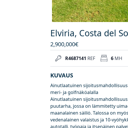
Elviria, Costa del 
2,900,000€
R4687141
REF
6
MH
KUVAUS
Ainutlaatuinen sijoitusmahdollisuus!
meri- ja golfnäköalalla
Ainutlaatuinen sijoitusmahdollisuus!
puutarha, jossa on lämmitetty uima-
maanalainen säiliö. Talossa on myös
vedenalainen valaistus ja 10-vyöhyk
autotalli, työpaja ja itsenäinen palve