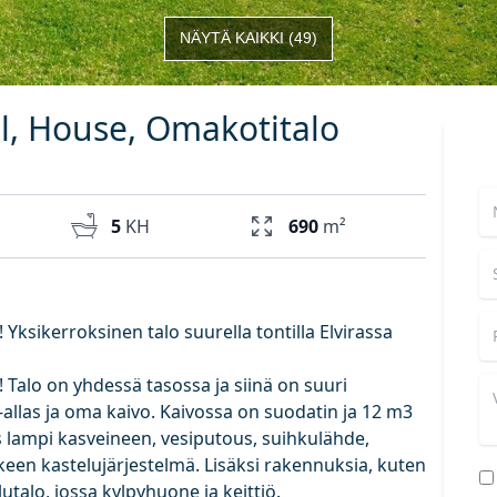
NÄYTÄ KAIKKI
(
49
)
Sol, House, Omakotitalo
5
KH
690
m²
 Yksikerroksinen talo suurella tontilla Elvirassa
 Talo on yhdessä tasossa ja siinä on suuri
allas ja oma kaivo. Kaivossa on suodatin ja 12 m3
 lampi kasveineen, vesiputous, suihkulähde,
keen kastelujärjestelmä. Lisäksi rakennuksia, kuten
lutalo, jossa kylpyhuone ja keittiö.