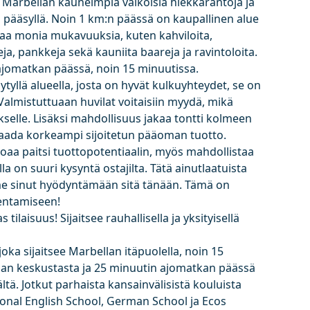
lä Marbellan kauneimpia valkoisia hiekkarantoja ja
la pääsyllä. Noin 1 km:n päässä on kaupallinen alue
joaa monia mukavuuksia, kuten kahviloita,
a, pankkeja sekä kauniita baareja ja ravintoloita.
ajomatkan päässä, noin 15 minuutissa.
sytyllä alueella, josta on hyvät kulkuyhteydet, se on
Valmistuttuaan huvilat voitaisiin myydä, mikä
ukselle. Lisäksi mahdollisuus jakaa tontti kolmeen
aada korkeampi sijoitetun pääoman tuotto.
joaa paitsi tuottopotentiaalin, myös mahdollistaa
la on suuri kysyntä ostajilta. Tätä ainutlaatuista
mme sinut hyödyntämään sitä tänään. Tämä on
entamiseen!
tilaisuus! Sijaitsee rauhallisella ja yksityisellä
 joka sijaitsee Marbellan itäpuolella, noin 15
an keskustasta ja 25 minuutin ajomatkan päässä
tä. Jotkut parhaista kansainvälisistä kouluista
ational English School, German School ja Ecos