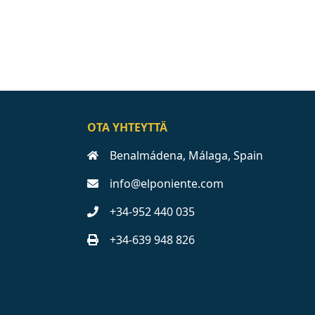
OTA YHTEYTTÄ
Benalmádena, Málaga, Spain
info@elponiente.com
+34-952 440 035
+34-639 948 826