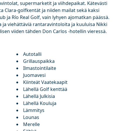
avintolat, supermarketit ja viihdepaikat. Kätevästi
ta Clara-golfkentät ja niiden mailat sekä kaksi
ub ja Río Real Golf, vain lyhyen ajomatkan päässä.
a ja viehättäviä rantaravintoloita ja kuuluisa Nikki
llisen viiden tähden Don Carlos -hotellin vieressä.
Autotalli
Grillauspaikka
Ilmastointilaite
Juomavesi
Kiinteät Vaatekaapit
Lähellä Golf kenttää
Lähellä Julkisia
Lähellä Kouluja
Lämmitys
Lounas
Merelle