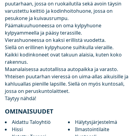
puutarhaan, jossa on ruokailutila sekä avoin täysin
varustettu keittiö ja kodinhoitohuone, jossa on
pesukone ja kuivausrumpu.
Päämakuuhuoneessa on oma kylpyhuone
kylpyammeella ja pääsy terassille.
Vierashuoneessa on kaksi erillistä vuodetta.
Siellä on erillinen kylpyhuone suihkulla vieraille.
Kaikki kodinkoneet ovat takuun alaisia, kuten koko
rakennus.
Maanalaisessa autotallissa autopaikka ja varasto.
Yhteisen puutarhan vieressä on uima-allas aikuisille ja
kahluuallas pienille lapsille. Siellä on myös kuntosali,
jossa on peruskuntolaitteet.
Täytyy nähdä!
OMINAISUUDET
Aidattu Taloyhtiö
Hälytysjärjestelmä
Hissi
Ilmastointilaite