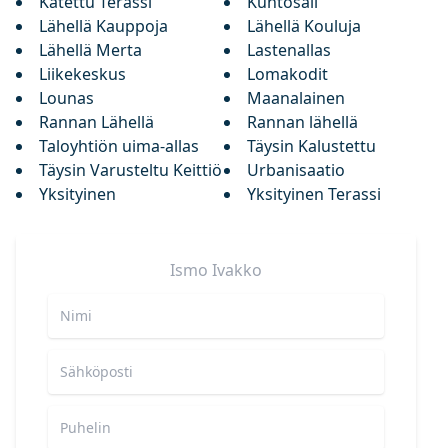
Katettu Terassi
Kuntosali
Lähellä Kauppoja
Lähellä Kouluja
Lähellä Merta
Lastenallas
Liikekeskus
Lomakodit
Lounas
Maanalainen
Rannan Lähellä
Rannan lähellä
Taloyhtiön uima-allas
Täysin Kalustettu
Täysin Varusteltu Keittiö
Urbanisaatio
Yksityinen
Yksityinen Terassi
Ismo
Ivakko