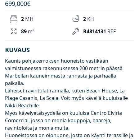
699,000€
2
MH
2
KH
89
m²
R4814131
REF
KUVAUS
Kaunis pohjakerroksen huoneisto vastikään
valmistuneessa rakennuksessa 200 metrin päässä
Marbellan kauneimmasta rannasta ja parhaalla
paikalla.
Läheiset ravintolat rannalla, kuten Beach House, La
Plage Casanis, La Scala. Voit myös kävellä kuuluisalle
Nikki Beachille.
Myös kävelyetäisyydellä on kuuluisa Centro Elviria
Comercial, jossa on monia kauppoja, baareja,
ravintoloita ja monia muita.
Huoneistossa on olohuone, josta on käynti terassille ja