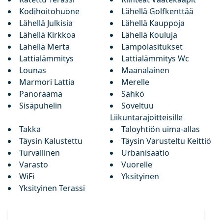
Kodihoitohuone
Lähellä Golfkenttää
Lähellä Julkisia
Lähellä Kauppoja
Lähellä Kirkkoa
Lähellä Kouluja
Lähellä Merta
Lämpölasitukset
Lattialämmitys
Lattialämmitys Wc
Lounas
Maanalainen
Marmori Lattia
Merelle
Panoraama
Sähkö
Sisäpuhelin
Soveltuu
Liikuntarajoitteisille
Takka
Taloyhtiön uima-allas
Täysin Kalustettu
Täysin Varusteltu Keittiö
Turvallinen
Urbanisaatio
Varasto
Vuorelle
WiFi
Yksityinen
Yksityinen Terassi