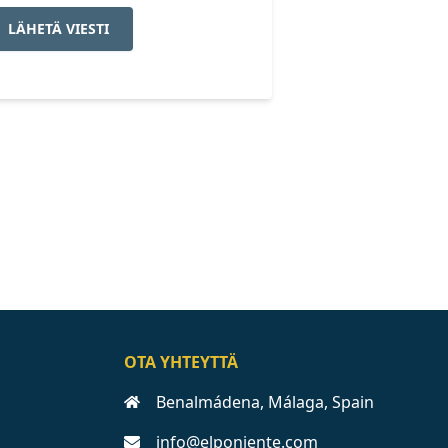
LÄHETÄ VIESTI
OTA YHTEYTTÄ
Benalmádena, Málaga, Spain
info@elponiente.com