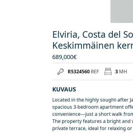
Elviria, Costa del S
Keskimmäinen kerr
689,000€
R5324560
REF
3
MH
KUVAUS
Located in the highly sought-after J
spacious 3-bedroom apartment offer
convenience—just a short walk from 
The property features a bright and w
private terrace, ideal for relaxing 