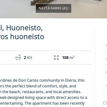
NÄYTÄ KAIKKI
(
41
)
ol, Huoneisto,
os huoneisto
2
KH
108
m²
ardines de Don Carlos community in Elviria, this
s the perfect blend of comfort, style, and
the beach, restaurants, and local amenities.
ell-designed living space with direct access to a
or entertaining. The apartment has been recently