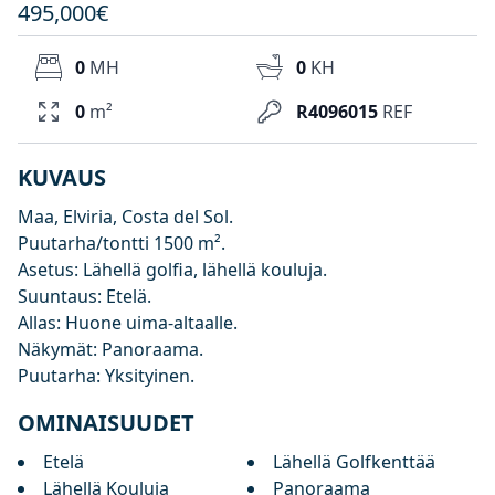
495,000€
0
MH
0
KH
0
m²
R4096015
REF
KUVAUS
Maa, Elviria, Costa del Sol.
Puutarha/tontti 1500 m².
Asetus: Lähellä golfia, lähellä kouluja.
Suuntaus: Etelä.
Allas: Huone uima-altaalle.
Näkymät: Panoraama.
Puutarha: Yksityinen.
OMINAISUUDET
Etelä
Lähellä Golfkenttää
Lähellä Kouluja
Panoraama