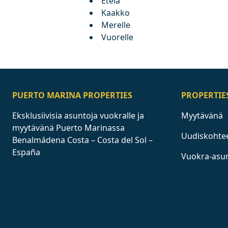
Etelä
Kaakko
Merelle
Vuorelle
PUERTO MARINA PROPERTIES
PROPERTIE
Eksklusiivisia asuntoja vuokralle ja
Myytävänä
myytävänä Puerto Marinassa
Uudiskohte
Benalmádena Costa – Costa del Sol –
España
Vuokra-asu