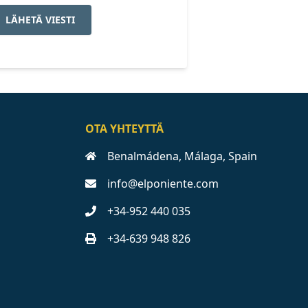
LÄHETÄ VIESTI
OTA YHTEYTTÄ
Benalmádena, Málaga, Spain
info@elponiente.com
+34-952 440 035
+34-639 948 826