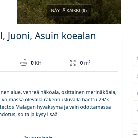
NÄYTÄ KAIKKI
(
9
)
ol, Juoni, Asuin koealan
0
KH
0
m²
llinen alue, vehreä näköala, osittainen merinäköala,
 voimassa olevalla rakennusluvalla haettu 29/3-
hitectos Malagan hyväksymä ja vain odottamassa
hdotus, soita ja kysy lisää