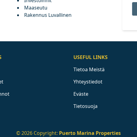
Investoinnit
Maaseutu
Rakennus Luvallinen
S
USEFUL LINKS
Tietoa Meistä
et
Yhteystiedot
nnot
Eväste
Tietosuoja
© 2026 Copyright:
Puerto Marina Properties