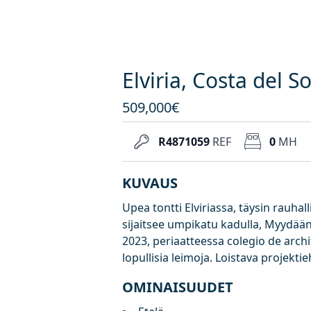
Elviria, Costa del S
509,000€
R4871059
REF
0
MH
KUVAUS
Upea tontti Elviriassa, täysin rauha
sijaitsee umpikatu kadulla, Myydään
2023, periaatteessa colegio de arc
lopullisia leimoja. Loistava projektie
OMINAISUUDET