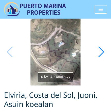
NÄYTÄ KAIKKI
(
2
)
Elviria, Costa del Sol, Juoni,
Asuin koealan