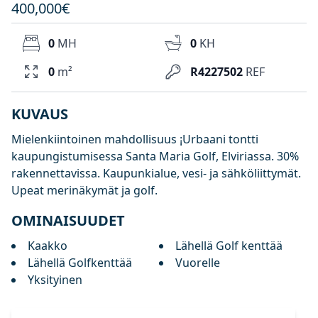
400,000€
0
MH
0
KH
0
m²
R4227502
REF
KUVAUS
Mielenkiintoinen mahdollisuus ¡Urbaani tontti
kaupungistumisessa Santa Maria Golf, Elviriassa. 30%
rakennettavissa. Kaupunkialue, vesi- ja sähköliittymät.
Upeat merinäkymät ja golf.
OMINAISUUDET
Kaakko
Lähellä Golf kenttää
Lähellä Golfkenttää
Vuorelle
Yksityinen