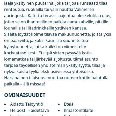
laaja yksityinen puutarha, joka tarjoaa runsaasti tilaa
rentoutua, ruokailla tai vain nauttia Välimeren
auringosta. Katettu terassi laajentaa oleskelutilaa ulos,
joten se on ihanteellinen paikka aamukahville, pitkille
lounaille tai iltadrinkkeille ystävien kanssa.
Sisältä löydät kolme tilavaa makuuhuonetta, joista yksi
on pääsviitti, ja kaksi kauniisti suunniteltua
kylpyhuonetta, jotka kaikki on viimeistelty
korkeatasoisesti. Etsitpä sitten pysyvää kotia,
lomamatkaa tai järkevää sijoitusta, tämä asunto
tarjoaa täydellisen yhdistelmän yksityisyyttä, tilaa ja
nykyaikaista tyyliä eksklusiivisessa yhteisössä.
Harvinainen tilaisuus muuttaa uuteen kotiin halutulla
paikalla – älä missaa!
OMINAISUUDET
Aidattu Taloyhtiö
Etelä
Helposti Hoidettava
Ilmastointilaite