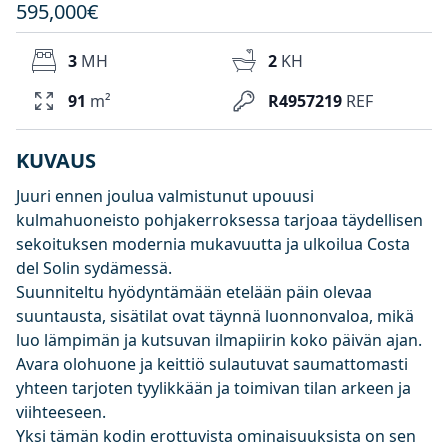
595,000€
3
MH
2
KH
91
m²
R4957219
REF
KUVAUS
Juuri ennen joulua valmistunut upouusi
kulmahuoneisto pohjakerroksessa tarjoaa täydellisen
sekoituksen modernia mukavuutta ja ulkoilua Costa
del Solin sydämessä.
Suunniteltu hyödyntämään etelään päin olevaa
suuntausta, sisätilat ovat täynnä luonnonvaloa, mikä
luo lämpimän ja kutsuvan ilmapiirin koko päivän ajan.
Avara olohuone ja keittiö sulautuvat saumattomasti
yhteen tarjoten tyylikkään ja toimivan tilan arkeen ja
viihteeseen.
Yksi tämän kodin erottuvista ominaisuuksista on sen