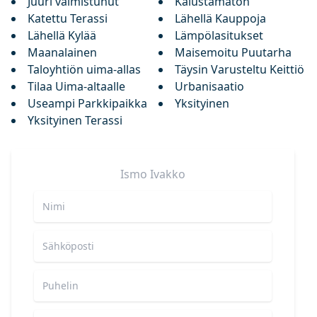
Juuri valmistunut
Kalustamaton
Katettu Terassi
Lähellä Kauppoja
Lähellä Kylää
Lämpölasitukset
Maanalainen
Maisemoitu Puutarha
Taloyhtiön uima-allas
Täysin Varusteltu Keittiö
Tilaa Uima-altaalle
Urbanisaatio
Useampi Parkkipaikka
Yksityinen
Yksityinen Terassi
Ismo
Ivakko