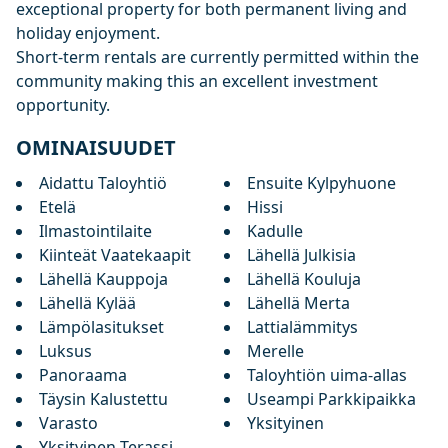
exceptional property ‌for ‌both ‌permanent living and
‌holiday ‌enjoyment.
Short-term ‌rentals ‌are currently ‌permitted within the
‌community ‌making ‌this ‌an ‌excellent ‌investment
‌opportunity.
OMINAISUUDET
Aidattu Taloyhtiö
Ensuite Kylpyhuone
Etelä
Hissi
Ilmastointilaite
Kadulle
Kiinteät Vaatekaapit
Lähellä Julkisia
Lähellä Kauppoja
Lähellä Kouluja
Lähellä Kylää
Lähellä Merta
Lämpölasitukset
Lattialämmitys
Luksus
Merelle
Panoraama
Taloyhtiön uima-allas
Täysin Kalustettu
Useampi Parkkipaikka
Varasto
Yksityinen
Yksityinen Terassi